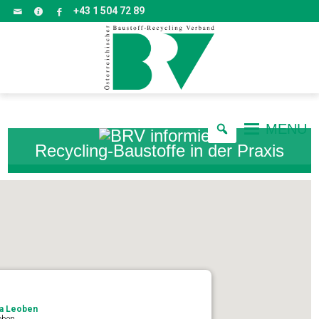
+43 1 504 72 89
MENU
Recycling-Baustoffe in der Praxis
pa Leoben