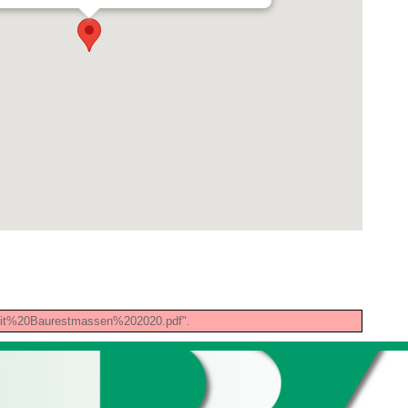
0mit%20Baurestmassen%202020.pdf".