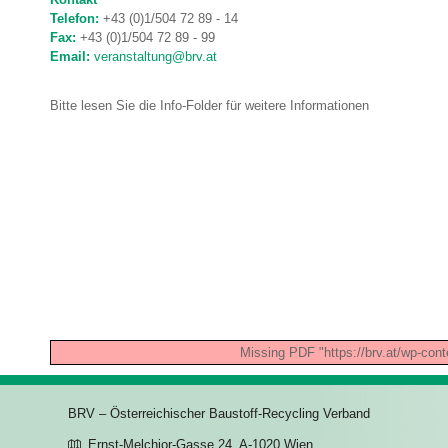
Telefon:
+43 (0)1/504 72 89 - 14
Fax:
+43 (0)1/504 72 89 - 99
Email:
veranstaltung@brv.at
Bitte lesen Sie die Info-Folder für weitere Informationen
Missing PDF "https://brv.at/wp-c
BRV – Österreichischer Baustoff-Recycling Verband
Ernst-Melchior-Gasse 24, A-1020 Wien