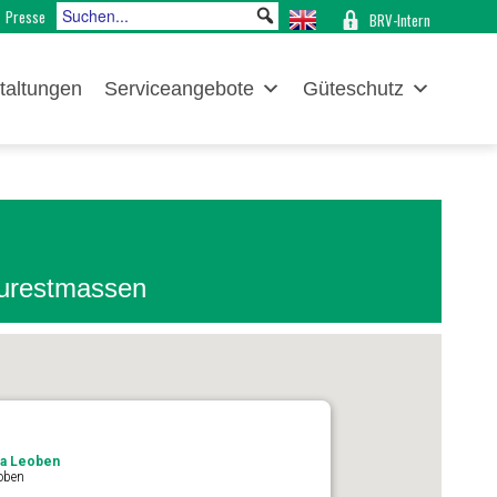
Presse
BRV-Intern
taltungen
Serviceangebote
Güteschutz
aurestmassen
pa Leoben
eoben