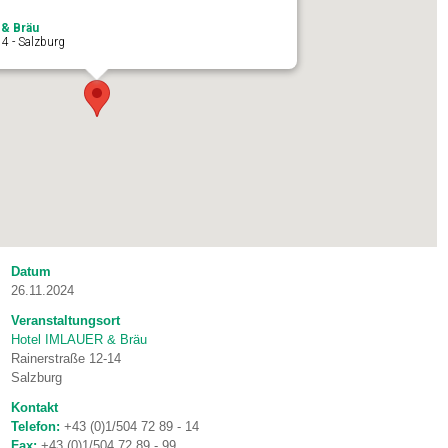
& Bräu
14 - Salzburg
Datum
26.11.2024
Veranstaltungsort
Hotel IMLAUER & Bräu
Rainerstraße 12-14
Salzburg
Kontakt
Telefon:
+43 (0)1/504 72 89 - 14
Fax:
+43 (0)1/504 72 89 - 99