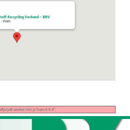
toff-Recycling Verband – BRV
 - Wien
pdfjs/pdf.worker.min.js?ver=4.6.4".