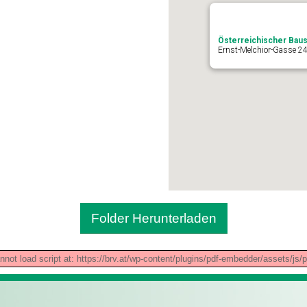
Österreichischer Baus
Ernst-Melchior-Gasse 24
Folder Herunterladen
nnot load script at: https://brv.at/wp-content/plugins/pdf-embedder/assets/js/