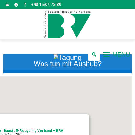
+43 1 504 72 89
MENU
Was tun mit Aushub?
er Baustoff-Recycling Verband – BRV