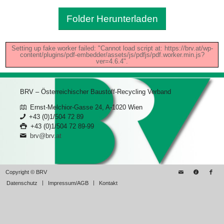
Folder Herunterladen
Setting up fake worker failed: "Cannot load script at: https://brv.at/wp-
content/plugins/pdf-embedder/assets/js/pdfjs/pdf.worker.min.js?
ver=4.6.4".
BRV – Österreichischer Baustoff-Recycling Verband
Ernst-Melchior-Gasse 24, A-1020 Wien
+43 (0)1/504 72 89
+43 (0)1/504 72 89-99
brv@brv.at
Copyright © BRV
Datenschutz
Impressum/AGB
Kontakt