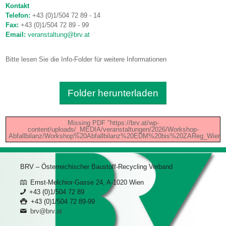
Kontakt
Telefon:
+43 (0)1/504 72 89 - 14
Fax:
+43 (0)1/504 72 89 - 99
Email:
veranstaltung@brv.at
Bitte lesen Sie die Info-Folder für weitere Informationen
Folder herunterladen
Missing PDF "https://brv.at/wp-
content/uploads/_MEDIA/veranstaltungen/2026/Workshop-
Abfallbilanz/Workshop%20Abfallbilanz%20EDM%20bis%20ZAReg_Wien_Li
BRV – Österreichischer Baustoff-Recycling Verband
Ernst-Melchior-Gasse 24, A-1020 Wien
+43 (0)1/504 72 89
+43 (0)1/504 72 89-99
brv@brv.at