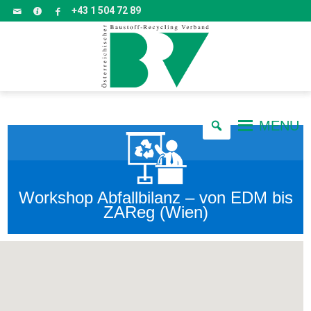
+43 1 504 72 89
MENU
Workshop Abfallbilanz – von EDM bis
ZAReg (Wien)