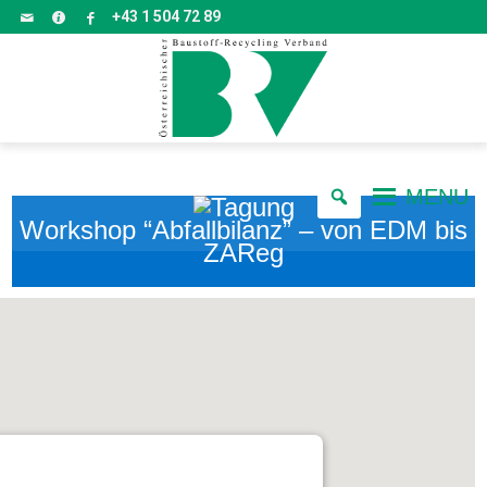
+43 1 504 72 89
MENU
Workshop “Abfallbilanz” – von EDM bis
ZAReg