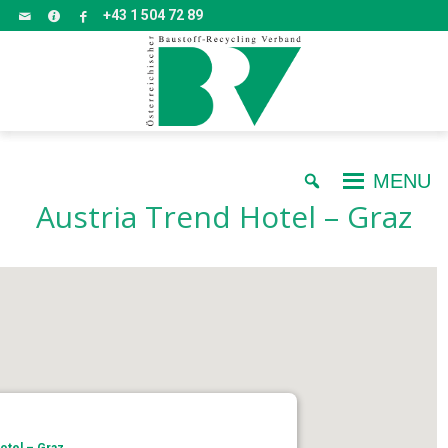
+43 1 504 72 89
MENU
Austria Trend Hotel – Graz
otel – Graz