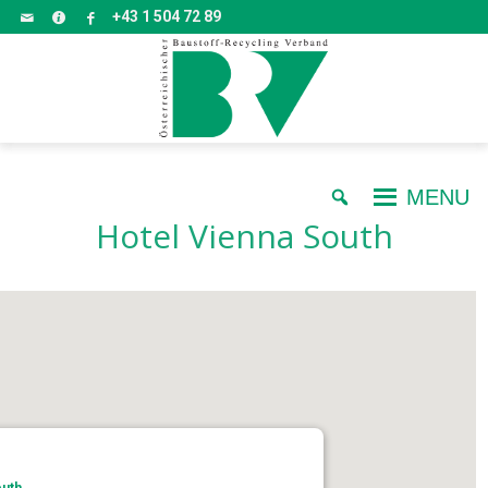
+43 1 504 72 89
MENU
Hotel Vienna South
outh