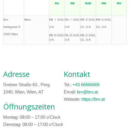
RA
RB
RAB
RM
RG
Brv
Wien
RB I 0/32,
RA I 0/32,
RB S 0/32,
RM S 0/32,
karlsgasse 5
U-A
U-A
U1, U-A
U1, U-A
1040 Wien
RB III 0/45,
RA III 0/45,
RB S 0/63,
U-A
U-A
U1, U-A
Adresse
Kontakt
Greiner Straße 63 , Perg
Tel.:
+43 66666666
1040, Wien, Wien, AT
Email:
brv@brv.at
Website:
https://brv.at
Öffnungszeiten
Montag: 08:00 – 17:00 o'Clock
Dienstag: 08:00 – 17:00 o'Clock