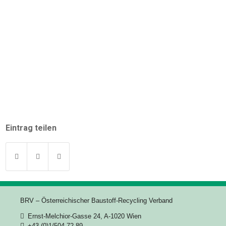
Eintrag teilen
BRV – Österreichischer Baustoff-Recycling Verband
Ernst-Melchior-Gasse 24, A-1020 Wien
+43 (0)1/504 72 89