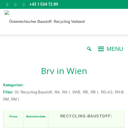
+43 1 504 72 89
MENU
Brv
in Wien
Kategorien:
Filter:
01 Recycling-Baustoff, RA, RA I, RAB, RB, RB I, RG-A3, RH-B,
RM, RM I
RECYCLING-BAUSTOFF:
Firma
Betriebsstätte