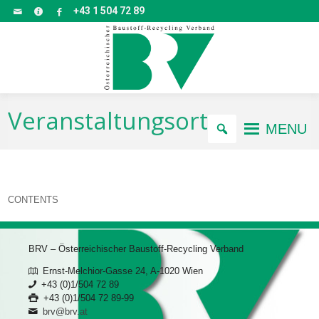
+43 1 504 72 89
Veranstaltungsorte
MENU
CONTENTS
BRV – Österreichischer Baustoff-Recycling Verband
Ernst-Melchior-Gasse 24, A-1020 Wien
+43 (0)1/504 72 89
+43 (0)1/504 72 89-99
brv@brv.at