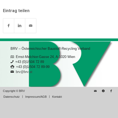
Eintrag teilen
BRV – Österreichischer Baustoff-Recycling Verband
Ernst-Melchior-Gasse 24, A-1020 Wien
+43 (0)1/504 72 89
+43 (0)1/504 72 89-99
brv@brv.at
Copyright © BRV
Datenschutz
Impressum/AGB
Kontakt