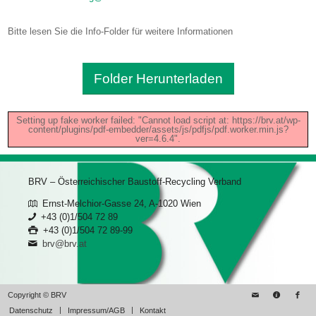
Bitte lesen Sie die Info-Folder für weitere Informationen
Folder Herunterladen
Setting up fake worker failed: "Cannot load script at: https://brv.at/wp-
content/plugins/pdf-embedder/assets/js/pdfjs/pdf.worker.min.js?
ver=4.6.4".
BRV – Österreichischer Baustoff-Recycling Verband
Ernst-Melchior-Gasse 24, A-1020 Wien
+43 (0)1/504 72 89
+43 (0)1/504 72 89-99
brv@brv.at
Copyright © BRV
Datenschutz
Impressum/AGB
Kontakt