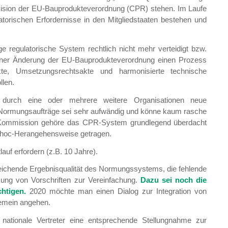
evision der EU-Bauprodukteverordnung (CPR) stehen. Im Laufe
torischen Erfordernisse in den Mitgliedstaaten bestehen und
 regulatorische System rechtlich nicht mehr verteidigt bzw.
einer Änderung der EU-Bauprodukteverordnung einen Prozess
te, Umsetzungsrechtsakte und harmonisierte technische
llen.
durch eine oder mehrere weitere Organisationen neue
Normungsaufträge sei sehr aufwändig und könne kaum rasche
r Kommission gehöre das CPR-System grundlegend überdacht
ad-hoc-Herangehensweise getragen.
auf erfordern (z.B. 10 Jahre).
eichende Ergebnisqualität des Normungssystems, die fehlende
ung von Vorschriften zur Vereinfachung.
Dazu sei noch die
chtigen.
2020 möchte man einen Dialog zur Integration von
emein angehen.
 nationale Vertreter eine entsprechende Stellungnahme zur