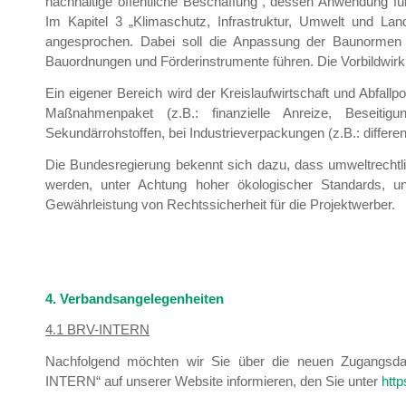
nachhaltige öffentliche Beschaffung“, dessen Anwendung für
Im Kapitel 3 „Klimaschutz, Infrastruktur, Umwelt und Land
angesprochen. Dabei soll die Anpassung der Baunormen
Bauordnungen und Förderinstrumente führen. Die Vorbildwirk
Ein eigener Bereich wird der Kreislaufwirtschaft und Abfallpol
Maßnahmenpaket (z.B.: finanzielle Anreize, Beseitig
Sekundärrohstoffen, bei Industrieverpackungen (z.B.: differen
Die Bundesregierung bekennt sich dazu, dass umweltrechtl
werden, unter Achtung hoher ökologischer Standards, unt
Gewährleistung von Rechtssicherheit für die Projektwerber.
4. Verbandsangelegenheiten
4.1 BRV-INTERN
Nachfolgend möchten wir Sie über die neuen Zugangsdate
INTERN“ auf unserer Website informieren, den Sie unter
http