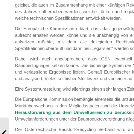
geleitet, die auch im Zusammenhang mit einer künftigen R
des Jahres soll erhoben werden, welche Lücken und regula
welche technischen Spezifikationen entwickelt werden.
Die Europäische Kommission erklärt, dass das gegenwärtige
aufrecht erhalten werden könne und sie unabhängig von 
aufsetzen möchte, mit dem alle delegierten Rechtsak
Spezifikationen überprüft und dann neu „legalisiert“ werden so
Dabei wird auch angesprochen, dass CEN eventuell 
Randbedingungen setzen könne. Das bisherige System der 
und verlässliche Ergebnisse liefern. Gemäß Europäische
und analysiert, Vieles sei bisher Stückwerk und von einer 
Eine Systemumstellung wird allerdings einen sehr langen Zeitl
Die Europäische Kommission bemängle einerseits die unzur
Marktüberwachung in den Mitgliedsstaaten und die Umsetz
Herausforderung aus dem Umweltbereich zu berücksi
Umweltanforderungen unter der Bauprodukteverordnung allg
Der Österreichische Baustoff-Recycling Verband wird an
Mitgliederinformation 17/2019 – BRV-