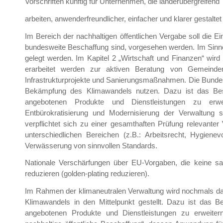
Vorschriften künftig für Unternehmen, die länderübergreifend
arbeiten, anwenderfreundlicher, einfacher und klarer gestalt
Im Bereich der nachhaltigen öffentlichen Vergabe soll die Ei
bundesweite Beschaffung sind, vorgesehen werden. Im Sinne 
gelegt werden. Im Kapitel 2 „Wirtschaft und Finanzen“ wir
erarbeitet werden zur aktiven Beratung von Gemeinden
Infrastrukturprojekte und Sanierungsmaßnahmen. Die Bundes
Bekämpfung des Klimawandels nutzen. Dazu ist das Bestbi
angebotenen Produkte und Dienstleistungen zu erwei
Entbürokratisierung und Modernisierung der Verwaltung 
verpflichtet sich zu einer gesamthaften Prüfung relevante
unterschiedlichen Bereichen (z.B.: Arbeitsrecht, Hygiene
Verwässerung von sinnvollen Standards.
Nationale Verschärfungen über EU-Vorgaben, die keine sa
reduzieren (golden-plating reduzieren).
Im Rahmen der klimaneutralen Verwaltung wird nochmals da
Klimawandels in den Mittelpunkt gestellt. Dazu ist das Bes
angebotenen Produkte und Dienstleistungen zu erweitern