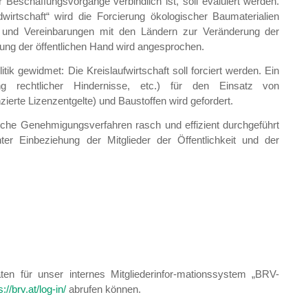
 Beschaffungsvorgänge verbindlich ist, soll evaluiert werden.
wirtschaft“ wird die Forcierung ökologischer Baumaterialien
 und Vereinbarungen mit den Ländern zur Veränderung der
ung der öffentlichen Hand wird angesprochen.
itik gewidmet: Die Kreislaufwirtschaft soll forciert werden. Ein
ung rechtlicher Hindernisse, etc.) für den Einsatz von
zierte Lizenzentgelte) und Baustoffen wird gefordert.
iche Genehmigungsverfahren rasch und effizient durchgeführt
er Einbeziehung der Mitglieder der Öffentlichkeit und der
n für unser internes Mitgliederinfor-mationssystem „BRV-
s://brv.at/log-in/
abrufen können.