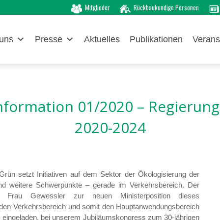
Mitglieder
Rückbaukundige Personen
uns
Presse
Aktuelles
Publikationen
Verans
information 01/2020 – Regieru
2020-2024
rün setzt Initiativen auf dem Sektor der Ökologisierung der
und weitere Schwerpunkte – gerade im Verkehrsbereich. Der
erte Frau Gewessler zur neuen Ministerposition dieses
 den Verkehrsbereich und somit den Hauptanwendungsbereich
rde eingeladen, bei unserem Jubiläumskongress zum 30-jährigen