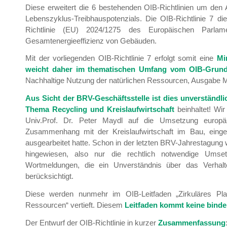
Diese erweitert die 6 bestehenden OIB-Richtlinien um den
Lebenszyklus-Treibhauspotenzials. Die OIB-Richtlinie 7 d
Richtlinie (EU) 2024/1275 des Europäischen Parl
Gesamtenergieeffizienz von Gebäuden.
Mit der vorliegenden OIB-Richtlinie 7 erfolgt somit eine
Mi
weicht daher im thematischen Umfang vom OIB-Grund
Nachhaltige Nutzung der natürlichen Ressourcen, Ausgabe 
Aus Sicht der BRV-Geschäftsstelle ist dies unverständli
Thema Recycling und Kreislaufwirtschaft
beinhaltet! Wi
Univ.Prof. Dr. Peter Maydl auf die Umsetzung europäi
Zusammenhang mit der Kreislaufwirtschaft im Bau, einge
ausgearbeitet hatte. Schon in der letzten BRV-Jahrestagung
hingewiesen, also nur die rechtlich notwendige Umse
Wortmeldungen, die ein Unverständnis über das Verhal
berücksichtigt.
Diese werden nunmehr im OIB-Leitfaden „Zirkuläres Pl
Ressourcen“ vertieft. Diesem
Leitfaden kommt keine bind
Der Entwurf der OIB-Richtlinie in kurzer
Zusammenfassung