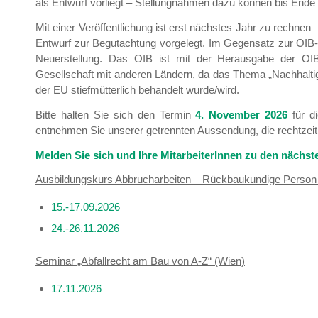
als Entwurf vorliegt – Stellungnahmen dazu können bis End
Mit einer Veröffentlichung ist erst nächstes Jahr zu rechnen
Entwurf zur Begutachtung vorgelegt. Im Gegensatz zur OIB-Ri
Neuerstellung. Das OIB ist mit der Herausgabe der OI
Gesellschaft mit anderen Ländern, da das Thema „Nachhaltig
der EU stiefmütterlich behandelt wurde/wird.
Bitte halten Sie sich den Termin
4. November 2026
für 
entnehmen Sie unserer getrennten Aussendung, die rechtzeiti
Melden Sie sich und Ihre MitarbeiterInnen zu den nächs
Ausbildungskurs Abbrucharbeiten – Rückbaukundige Person
15.-17.09.2026
24.-26.11.2026
Seminar „Abfallrecht am Bau von A-Z“ (Wien)
17.11.2026