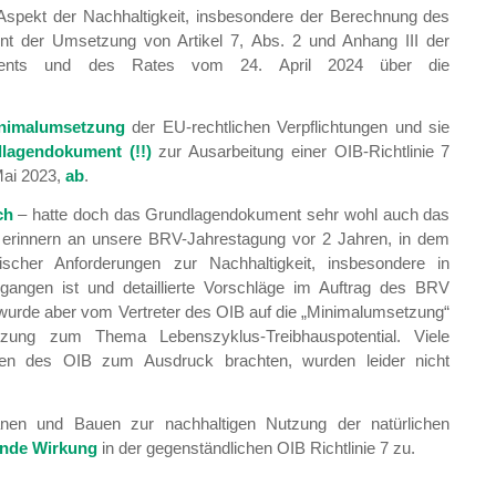
 Aspekt der Nachhaltigkeit, insbesondere der Berechnung des
ient der Umsetzung von Artikel 7, Abs. 2 und Anhang III der
aments und des Rates vom 24. April 2024 über die
nimalumsetzung
der EU-rechtlichen Verpflichtungen und sie
lagendokument (!!)
zur Ausarbeitung einer OIB-Richtlinie 7
Mai 2023,
ab
.
ch
– hatte doch das Grundlagendokument sehr wohl auch das
r erinnern an unsere BRV-Jahrestagung vor 2 Jahren, in dem
scher Anforderungen zur Nachhaltigkeit, insbesondere in
gangen ist und detaillierte Vorschläge im Auftrag des BRV
 wurde aber vom Vertreter des OIB auf die „Minimalumsetzung“
tzung zum Thema Lebenszyklus-Treibhauspotential. Viele
ten des OIB zum Ausdruck brachten, wurden leider nicht
anen und Bauen zur nachhaltigen Nutzung der natürlichen
ende Wirkung
in der gegenständlichen OIB Richtlinie 7 zu.
: