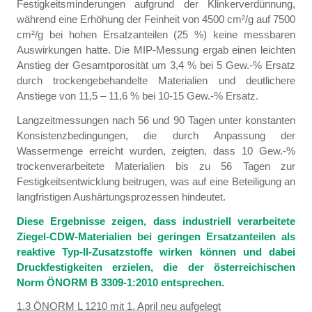
Festigkeitsminderungen aufgrund der Klinkerverdünnung,
während eine Erhöhung der Feinheit von 4500 cm²/g auf 7500
cm²/g bei hohen Ersatzanteilen (25 %) keine messbaren
Auswirkungen hatte. Die MIP-Messung ergab einen leichten
Anstieg der Gesamtporosität um 3,4 % bei 5 Gew.-% Ersatz
durch trockengebehandelte Materialien und deutlichere
Anstiege von 11,5 – 11,6 % bei 10-15 Gew.-% Ersatz.
Langzeitmessungen nach 56 und 90 Tagen unter konstanten
Konsistenzbedingungen, die durch Anpassung der
Wassermenge erreicht wurden, zeigten, dass 10 Gew.-%
trockenverarbeitete Materialien bis zu 56 Tagen zur
Festigkeitsentwicklung beitrugen, was auf eine Beteiligung an
langfristigen Aushärtungsprozessen hindeutet.
Diese Ergebnisse zeigen, dass industriell verarbeitete
Ziegel-CDW-Materialien bei geringen Ersatzanteilen als
reaktive Typ-II-Zusatzstoffe wirken können und dabei
Druckfestigkeiten erzielen, die der österreichischen
Norm ÖNORM B 3309-1:2010 entsprechen.
1.3 ÖNORM L 1210 mit 1. April neu aufgelegt