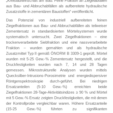
„Kreislaufwirtschaft am Bau: Feine Fraktion an Ziegelabfällen
aus Bau- und Abbruchabfällen als aufbereitete hydraulische
Zusatzstoffe in zementären Baustoffen“ veröffentlicht.
Das Potenzial von industriell aufbereiteten feinen
Ziegelfraktionen aus Bau- und Abbruchabfällen als teilweiser
Zementersatz in standardisierten Mörtelsystemen wurde
systematisch untersucht. Zwei Ziegelfraktionen – eine
trockenverarbeitete Siebfraktion und eine nassverarbeitete
Fraktion – wurden gemahlen und als hydraulische
Zusatzmittel Typ II gemäß ÖNORM B 3309-1 geprüft. Mörtel
wurden mit 5-25 Gew.-% Zementersatz hergestellt, und die
Druckfestigkeiten wurden nach 7, 14 und 28 Tagen
gemessen. Mikrostrukturelle Analysen wurden mittels
Quecksilber-Intrusions-Porosimetrie und energiedispersiver
Röntgenspektroskopie durch-geführt. Bei niedrigen
Ersatzanteilen (5-10 Gew.-%) erreichten beide
Ziegelfraktionen 28-Tage-Aktivitätsindizes ≥ 90 % und Mörtel
mit 5 Gew.-% Ersatz zeigten Druckfestigkeiten, die mit denen
der Kontrollprobe vergleichbar waren. Höhere Ersatzanteile
(15-25 Gew.-%) führten zu signifikanten