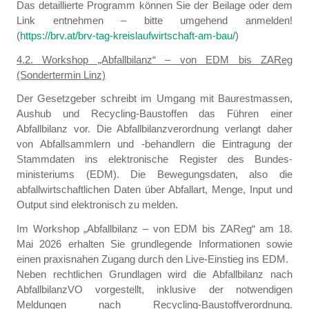
Das detaillierte Programm können Sie der Beilage oder dem
Link entnehmen – bitte umgehend anmelden!
(
https://brv.at/brv-tag-kreislaufwirtschaft-am-bau/
)
4.2. Workshop „Abfallbilanz“ – von EDM bis ZAReg
(Sondertermin Linz)
Der Gesetzgeber schreibt im Umgang mit Baurestmassen,
Aushub und Recycling-Baustoffen das Führen einer
Abfallbilanz vor. Die Abfallbilanzverordnung verlangt daher
von Abfallsammlern und -behandlern die Eintragung der
Stammdaten ins elektronische Register des Bundes-
ministeriums (EDM). Die Bewegungsdaten, also die
abfallwirtschaftlichen Daten über Abfallart, Menge, Input und
Output sind elektronisch zu melden.
Im Workshop „Abfallbilanz – von EDM bis ZAReg“ am 18.
Mai 2026 erhalten Sie grundlegende Informationen sowie
einen praxisnahen Zugang durch den Live-Einstieg ins EDM.
Neben rechtlichen Grundlagen wird die Abfallbilanz nach
AbfallbilanzVO vorgestellt, inklusive der notwendigen
Meldungen nach Recycling-Baustoffverordnung.