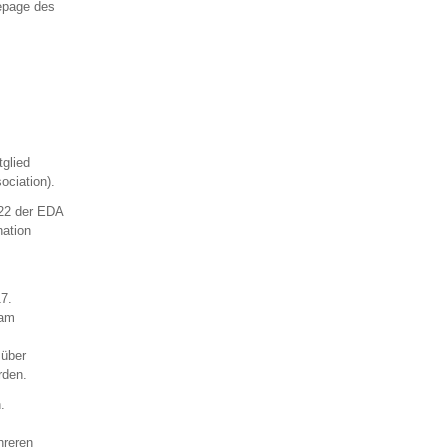
epage des
tglied
ciation).
22 der EDA
nation
17.
dam
 über
rden.
.
hreren