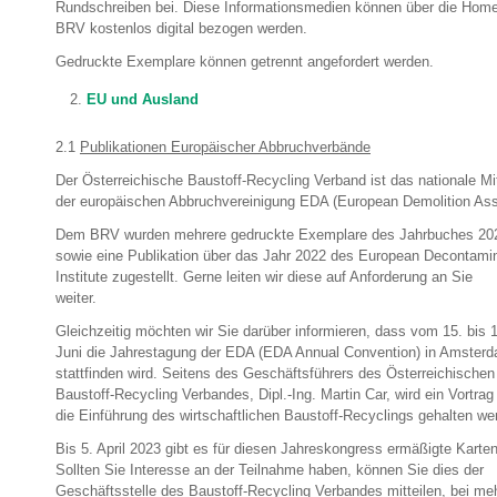
Rundschreiben bei. Diese Informationsmedien können über die Hom
BRV kostenlos digital bezogen werden.
Gedruckte Exemplare können getrennt angefordert werden.
EU und Ausland
2.1
Publikationen Europäischer Abbruchverbände
Der Österreichische Baustoff-Recycling Verband ist das nationale Mi
der europäischen Abbruchvereinigung EDA (European Demolition Asso
Dem BRV wurden mehrere gedruckte Exemplare des Jahrbuches 20
sowie eine Publikation über das Jahr 2022 des European Decontami
Institute zugestellt. Gerne leiten wir diese auf Anforderung an Sie
weiter.
Gleichzeitig möchten wir Sie darüber informieren, dass vom 15. bis 
Juni die Jahrestagung der EDA (EDA Annual Convention) in Amster
stattfinden wird. Seitens des Geschäftsführers des Österreichischen
Baustoff-Recycling Verbandes, Dipl.-Ing. Martin Car, wird ein Vortrag
die Einführung des wirtschaftlichen Baustoff-Recyclings gehalten we
Bis 5. April 2023 gibt es für diesen Jahreskongress ermäßigte Karten
Sollten Sie Interesse an der Teilnahme haben, können Sie dies der
Geschäftsstelle des Baustoff-Recycling Verbandes mitteilen, bei me