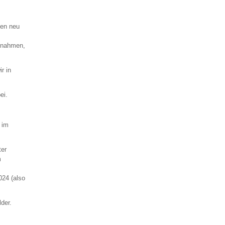
hen neu
ßnahmen,
r in
ei.
 im
ter
m
024 (also
der.