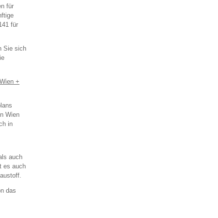
n für
ftige
41 für
 Sie sich
ie
(Wien +
plans
in Wien
ch in
als auch
t es auch
austoff.
on das