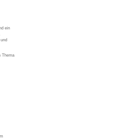
nd ein
.
 und
em Thema
em