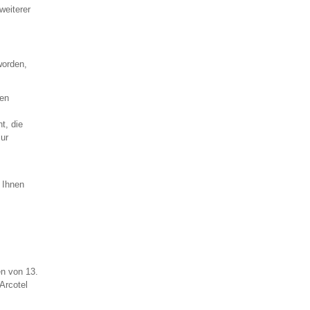
weiterer
worden,
nen
t, die
ur
 Ihnen
n von 13.
Arcotel