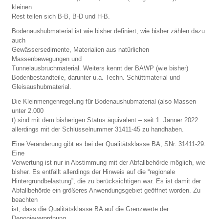
kleinen
Rest teilen sich B-B, B-D und H-B.
Bodenaushubmaterial ist wie bisher definiert, wie bisher zählen dazu
auch
Gewässersedimente, Materialien aus natürlichen
Massenbewegungen und
Tunnelausbruchmaterial. Weiters kennt der BAWP (wie bisher)
Bodenbestandteile, darunter u.a. Techn. Schüttmaterial und
Gleisaushubmaterial.
Die Kleinmengenregelung für Bodenaushubmaterial (also Massen
unter 2.000
t) sind mit dem bisherigen Status äquivalent – seit 1. Jänner 2022
allerdings mit der Schlüsselnummer 31411-45 zu handhaben.
Eine Veränderung gibt es bei der Qualitätsklasse BA, SNr. 31411-29:
Eine
Verwertung ist nur in Abstimmung mit der Abfallbehörde möglich, wie
bisher. Es entfällt allerdings der Hinweis auf die “regionale
Hintergrundbelastung”, die zu berücksichtigen war. Es ist damit der
Abfallbehörde ein größeres Anwendungsgebiet geöffnet worden. Zu
beachten
ist, dass die Qualitätsklasse BA auf die Grenzwerte der
Deponieverordnung