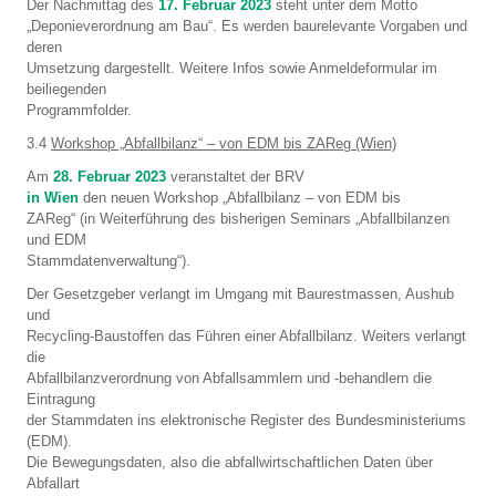
Der Nachmittag des
17. Februar 2023
steht unter dem Motto
„Deponieverordnung am Bau“. Es werden baurelevante Vorgaben und
deren
Umsetzung dargestellt. Weitere Infos sowie Anmeldeformular im
beiliegenden
Programmfolder.
3.4
Workshop „Abfallbilanz“ – von EDM bis ZAReg (Wien)
Am
28. Februar 2023
veranstaltet der BRV
in Wien
den neuen Workshop „Abfallbilanz – von EDM bis
ZAReg“ (in Weiterführung des bisherigen Seminars „Abfallbilanzen
und EDM
Stammdatenverwaltung“).
Der Gesetzgeber verlangt im Umgang mit Baurestmassen, Aushub
und
Recycling-Baustoffen das Führen einer Abfallbilanz. Weiters verlangt
die
Abfallbilanzverordnung von Abfallsammlern und -behandlern die
Eintragung
der Stammdaten ins elektronische Register des Bundesministeriums
(EDM).
Die Bewegungsdaten, also die abfallwirtschaftlichen Daten über
Abfallart