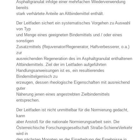
Asphaltgranulat infolge einer mehrfachen Wiederverwendung
bereits
stark verhärtete Anteile an Altbindemittel enthält.
Der Leitfaden sichert ein systematisches Vorgehen zu Auswahl
von Typ
und Menge eines geeigneten Bindemittels und / oder eines
sonstigen
Zusatzmittels (Rejuvenator/Regenerator, Haftverbesserer, o.a.)
zur
ausreichenden Regeneration des im Asphaltgranulat enthaltenen
Altbindemittels. Ziel der im Leitfaden aufgeführten
Handlungsanweisungen ist es, ein resultierendes
Bindemittelgemisch zu
erzeugen, dessen rheologische Eigenschaften mit ausreichend
guter
Näherung jenen eines angestrebten Zielbindemittels
entsprechen.
Der Leitfaden ist nicht unmittelbar für die Normierung gedacht,
kann
aber Anstoß für die nationale Normierungsarbeit sein. Die
Österreichische Forschungsgesellschaft Straße-SchieneVerkehr
wird in
den nächsten Monaten an der Einarbeitung der Ergebnisse in