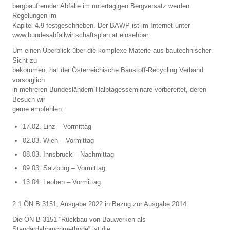
bergbaufremder Abfälle im untertägigen Bergversatz werden
Regelungen im
Kapitel 4.9 festgeschrieben. Der BAWP ist im Internet unter
www.bundesabfallwirtschaftsplan.at einsehbar.
Um einen Überblick über die komplexe Materie aus bautechnischer
Sicht zu
bekommen, hat der Österreichische Baustoff-Recycling Verband
vorsorglich
in mehreren Bundesländern Halbtagesseminare vorbereitet, deren
Besuch wir
gerne empfehlen:
17.02. Linz – Vormittag
02.03. Wien – Vormittag
08.03. Innsbruck – Nachmittag
09.03. Salzburg – Vormittag
13.04. Leoben – Vormittag
2.1
ÖN B 3151, Ausgabe 2022 in Bezug zur Ausgabe 2014
Die ÖN B 3151 “Rückbau von Bauwerken als
Standardabbruchmethode” ist die