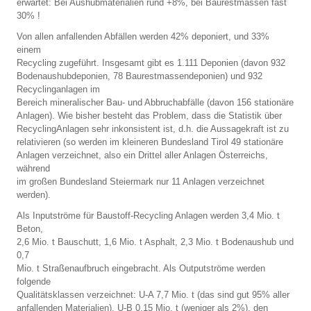
erwartet: Bei Aushubmaterialien rund +8%, bei Baurestmassen fast
30% !
Von allen anfallenden Abfällen werden 42% deponiert, und 33%
einem
Recycling zugeführt. Insgesamt gibt es 1.111 Deponien (davon 932
Bodenaushubdeponien, 78 Baurestmassendeponien) und 932
Recyclinganlagen im
Bereich mineralischer Bau- und Abbruchabfälle (davon 156 stationäre
Anlagen). Wie bisher besteht das Problem, dass die Statistik über
RecyclingAnlagen sehr inkonsistent ist, d.h. die Aussagekraft ist zu
relativieren (so werden im kleineren Bundesland Tirol 49 stationäre
Anlagen verzeichnet, also ein Drittel aller Anlagen Österreichs,
während
im großen Bundesland Steiermark nur 11 Anlagen verzeichnet
werden).
Als Inputströme für Baustoff-Recycling Anlagen werden 3,4 Mio. t
Beton,
2,6 Mio. t Bauschutt, 1,6 Mio. t Asphalt, 2,3 Mio. t Bodenaushub und
0,7
Mio. t Straßenaufbruch eingebracht. Als Outputströme werden
folgende
Qualitätsklassen verzeichnet: U-A 7,7 Mio. t (das sind gut 95% aller
anfallenden Materialien), U-B 0,15 Mio. t (weniger als 2%), den