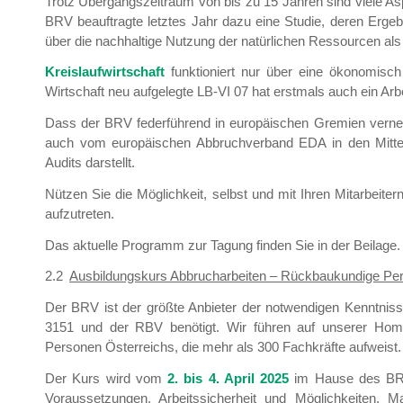
Trotz Übergangszeitraum von bis zu 15 Jahren sind viele Aspe
BRV beauftragte letztes Jahr dazu eine Studie, deren Ergebn
über die nachhaltige Nutzung der natürlichen Ressourcen als B
Kreislaufwirtschaft
funktioniert nur über eine ökonomisch 
Wirtschaft neu aufgelegte LB-VI 07 hat erstmals auch ein Arb
Dass der BRV federführend in europäischen Gremien vernetzt i
auch vom europäischen Abbruchverband EDA in den Mittelp
Audits darstellt.
Nützen Sie die Möglichkeit, selbst und mit Ihren Mitarbeite
aufzutreten.
Das aktuelle Programm zur Tagung finden Sie in der Beilage.
2.2
Ausbildungskurs Abbrucharbeiten – Rückbaukundige Pe
Der BRV ist der größte Anbieter der notwendigen Kenntn
3151 und der RBV benötigt. Wir führen auf unserer Hom
Personen Österreichs, die mehr als 300 Fachkräfte aufweist.
Der Kurs wird vom
2. bis 4. April 2025
im Hause des BRV 
Voraussetzungen, Arbeitssicherheit und Möglichkeiten, M