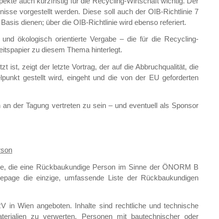
kte auch kurzfristig für die Recycling-Wirtschaft wichtig. Der
isse vorgestellt werden. Diese soll auch der OIB-Richtlinie 7
asis dienen; über die OIB-Richtlinie wird ebenso referiert.
und ökologisch orientierte Vergabe – die für die Recycling-
eitspapier zu diesem Thema hinterlegt.
st, zeigt der letzte Vortrag, der auf die Abbruchqualität, die
unkt gestellt wird, eingeht und die von der EU geforderten
rn an der Tagung vertreten zu sein – und eventuell als Sponsor
rson
isse, die eine Rückbaukundige Person im Sinne der ÖNORM B
epage die einzige, umfassende Liste der Rückbaukundigen
in Wien angeboten. Inhalte sind rechtliche und technische
aterialien zu verwerten. Personen mit bautechnischer oder