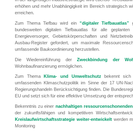
erhöhen und mehr Unabhängigkeit im Bereich strategisch wic
erreichen.
Zum Thema Tiefbau wird ein
“digitaler Tiefbauatlas”
g
bundesweiten digitalen Tiefbauatlas für alle geplanten ö
Energieversorger, Gebietskörperschaften und Netzbetre
Ausbau-Register gefordert, um maximale Ressourcenscho
umfassende Baukoordinierung herzustellen.
Die Wiedereinführung der
Zweckbindung der Woh
Wohnbaufinanzierung ermöglichen.
Zum Thema
Klima- und Umweltschutz
bekennt sich 
umfassenden Klimaschutzpolitik im Sinne der 17 UN-Nachh
Regierungshandeln Berücksichtigung finden. Die Bundesreg
EU und setzt sich für eine effektive Umsetzung der entsprec
Bekenntnis zu einer
nachhaltigen ressourcenschonenden u
der zukunftsfähigen und kompetitiven Wirtschaftsentwic
Kreislaufwirtschaftsstrategie weiter-entwickelt
werden mi
Monitoring