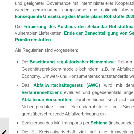
und geeigneter Governance mit interministerieller Koopera
werden gemeinsame europäische und nationale Anstren
konsequente Umsetzung des Masterplans Rohstoffe 203
Die
Forcierung des Ausbaus des Sekundär-Rohstoffma
vulnerablen Lieferketten.
Ende der Benachteiligung von Sek
Primärrohstoffen
.
Als Regularien sind vorgesehen:
Die
Beseitigung regulatorischer Hemmnisse
: Reform 
Geschäftspraktiken/-modelle behindern, z.B. im Abfallr
Economy. Umwelt- und Konsumentenschutzstandards wer
Das
Abfallwirtschaftsgesetz (AWG)
wird mit dem 
Verfahrenseffizienz
evaluiert und gegebenenfalls ange
Abfallende-Vorschriften
. Darüber hinaus setzt sich d
Neben-produkte und Sekundärrohstoffe im Sinne 
grenzüberschreitende Abfallverbringung ein.
Evaluierung des Mülltransports per
Schiene
(insbesonder
Die EU-Kreislaufwirtschaft zielt auf eine Ausweit
Mitgliederinformation 05/2025