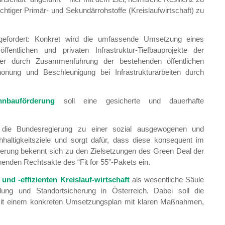
htiger Primär- und Sekundärrohstoffe (Kreislaufwirtschaft) zu
efordert: Konkret wird die umfassende Umsetzung eines
ffentlichen und privaten Infrastruktur-Tiefbauprojekte der
iber durch Zusammenführung der bestehenden öffentlichen
nung und Beschleunigung bei Infrastrukturarbeiten durch
nbauförderung
soll eine gesicherte und dauerhafte
die Bundesregierung zu einer sozial ausgewogenen und
altigkeitsziele und sorgt dafür, dass diese konsequent im
ierung bekennt sich zu den Zielsetzungen des Green Deal der
henden Rechtsakte des “Fit for 55”-Pakets ein.
nd -effizienten Kreislauf-wirtschaft
als wesentliche Säule
klung und Standortsicherung in Österreich. Dabei soll die
t einem konkreten Umsetzungsplan mit klaren Maßnahmen,