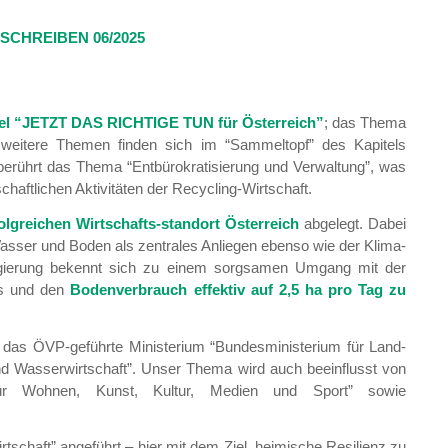
CHREIBEN 06/2025
tel “JETZT DAS RICHTIGE TUN für Österreich”
; das Thema
d weitere Themen finden sich im “Sammeltopf” des Kapitels
s berührt das Thema “Entbürokratisierung und Verwaltung”, was
haftlichen Aktivitäten der Recycling-Wirtschaft.
lgreichen Wirtschafts-standort Österreich
abgelegt. Dabei
asser und Boden als zentrales Anliegen ebenso wie der Klima-
egierung bekennt sich zu einem sorgsamen Umgang mit der
hs und den
Bodenverbrauch effektiv auf 2,5 ha pro Tag zu
 das ÖVP-geführte Ministerium “Bundesministerium für Land-
nd Wasserwirtschaft”. Unser Thema wird auch beeinflusst von
 für Wohnen, Kunst, Kultur, Medien und Sport” sowie
.
wirtschaft” angeführt – hier mit dem Ziel, heimische Resilienz zu