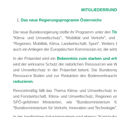
MITGLIEDERRUNDS
Das neue Regierungsprogramm Österreichs
Die neue Bundesregierung stellte ihr Programm unter den
Ti
“Klima- und Umweltschutz”, “Mobilität und Verkehr”, un
“Regionen, Mobilität, Klima, Landwirtschaft, Sport”. Weiter
auch ein Anliegen der Europäischen Kommission ist, die wirtsc
In der Präambel wird ein
Bekenntnis zum starken und erfo
wird der wirksame Schutz der natürlichen Ressourcen wie W
und Umweltschutz in der Präambel betont. Die Bundesr
Ressource Boden und zur Reduktion des Bodenverbrauc
reduzieren
.
Ressortmäßig fällt das Thema Klima- und Umweltschutz in
und Forstwirtschaft, Klima- und Umweltschutz, Regionen u
SPÖ-geführten Ministerien, wie “Bundesministerium
“Bundesministerium für Verkehr, Innovation und Technologie”
In der langfristigen Industriestrategie wird ebenso “Kreislauf