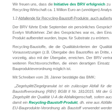
Wir freuen uns, dass die
Initiative des BRV
erfolgreich
zu 
Recycling-Wirtschaft ca. 1 Million Euro an (unnötigen) Analy
1.2
Abfallende für Recycling-Baustoff-Produkte auch außerh
Der BRV führte Ende September ein persönliches Gespräch 
Evelyn Wolfslehner. Ziel des Gespräches war es, den Einsat
Produkt aufbereitet wurden, bspw. für Substrate zu erörtern.
Recycling-Baustoffe, die die Qualitätskriterien der Qua
Voraussetzungen (z.B. Übergabe des Baustoffes an Dritte, A
vorzeitig, also mit der Übergabe, erreichen. Der BRV vertra
weiteren Rechtsvorschriften, die einen derartigen Einsa
Bauprodukteverordnung möglich ist.
Mit Schreiben vom 28. Jänner bestätigte das BMK:
„Ziegelsplitt/Ziegelgranulat ist ein zulässiger Abfall für
Baustoffverordnung (RBV) BGBl II Nr. 181/2015. Mit der Üb
Ziegelsplitt der Qualität U-A die Abfalleigenschaft, sofern 
damit ein
Recycling-Baustoff-Produkt
, dh. eine aus Abfäll
EU-Bauprodukte-Verordnung als Baustoff verwendet werde