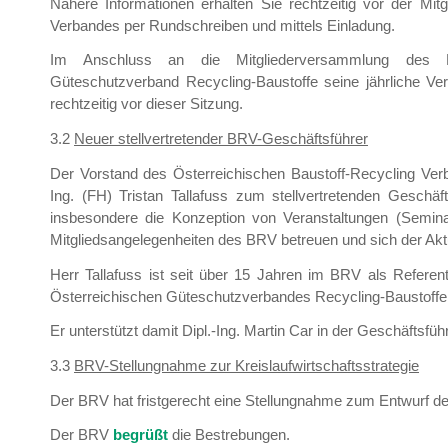
Nähere Informationen erhalten Sie rechtzeitig vor der Mi
Verbandes per Rundschreiben und mittels Einladung.
Im Anschluss an die Mitgliederversammlung des Ba
Güteschutzverband Recycling-Baustoffe seine jährliche 
rechtzeitig vor dieser Sitzung.
3.2
Neuer stellvertretender BRV-Geschäftsführer
Der Vorstand des Österreichischen Baustoff-Recycling Verb
Ing. (FH) Tristan Tallafuss zum stellvertretenden Geschäf
insbesondere die Konzeption von Veranstaltungen (Semin
Mitgliedsangelegenheiten des BRV betreuen und sich der Ak
Herr Tallafuss ist seit über 15 Jahren im BRV als Referent
Österreichischen Güteschutzverbandes Recycling-Baustoffe
Er unterstützt damit Dipl.-Ing. Martin Car in der Geschäftsf
3.3
BRV-Stellungnahme zur Kreislaufwirtschaftsstrategie
Der BRV hat fristgerecht eine Stellungnahme zum Entwurf de
Der BRV
begrüßt
die Bestrebungen.