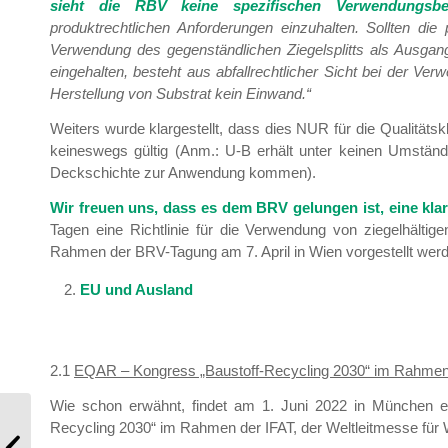
sieht die RBV keine spezifischen Verwendungsb
produktrechtlichen Anforderungen einzuhalten. Sollten die 
Verwendung des gegenständlichen Ziegelsplitts als Ausgan
eingehalten, besteht aus abfallrechtlicher Sicht bei der Ver
Herstellung von Substrat kein Einwand.“
Weiters wurde klargestellt, dass dies NUR für die Qualitätsk
keineswegs gültig (Anm.: U-B erhält unter keinen Umstände
Deckschichte zur Anwendung kommen).
Wir freuen uns, dass es dem BRV gelungen ist, eine kla
Tagen eine Richtlinie für die Verwendung von ziegelhältig
Rahmen der BRV-Tagung am 7. April in Wien vorgestellt wer
EU und Ausland
2.1
EQAR – Kongress „Baustoff-Recycling 2030“ im Rahmen 
Wie schon erwähnt, findet am 1. Juni 2022 in München e
Recycling 2030“ im Rahmen der IFAT, der Weltleitmesse für Wa
Mitgliederinformation 2/2022