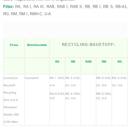
Filter:
RA, RA I, RA III, RAB, RAB I, RAB II, RB, RB I, RB S, RB-A1,
RG, RM, RM I, RMH-C, U-A
RECYCLING-BAUSTOFF:
Firma
Betriebsstätte
RA
RB
RAB
RM
RG
ContraCon
Inzersdorf
RA I 0/32,
RB S 0/32,
RM S 0/32,
RG S 0/32,
Baustoff-
U-A
U1, U-A
U1, U-A
U1, U-A
Recycling
RA III 0/45,
RB S 0/63,
RM S 0/63,
U-A
U1, U-A
U1, U-A
Ges.m.b.H.
Oberlaaer
Straße 288
1230 Wien