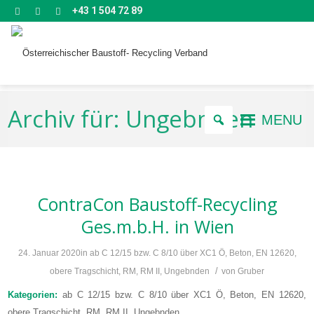
+43 1 504 72 89
Archiv für: Ungebnden
MENU
ContraCon Baustoff-Recycling
Ges.m.b.H.
in Wien
24. Januar 2020
in
ab C 12/15 bzw. C 8/10 über XC1 Ö
,
Beton
,
EN 12620
,
/
obere Tragschicht
,
RM
,
RM II
,
Ungebnden
von
Gruber
Kategorien:
ab C 12/15 bzw. C 8/10 über XC1 Ö, Beton, EN 12620,
obere Tragschicht, RM, RM II, Ungebnden