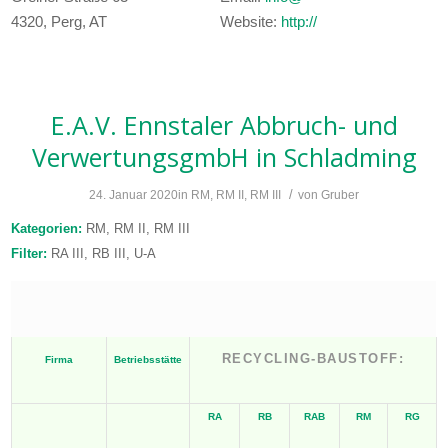
4320, Perg, AT
Website:
http://
E.A.V. Ennstaler Abbruch- und
VerwertungsgmbH
in Schladming
/
24. Januar 2020
in
RM
,
RM II
,
RM III
von
Gruber
Kategorien:
RM, RM II, RM III
Filter:
RA III, RB III, U-A
RECYCLING-BAUSTOFF:
Firma
Betriebsstätte
RA
RB
RAB
RM
RG