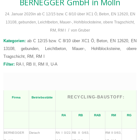
BERNEGGER GmbH
in Molln
24. Januar 2020
in
ab C 12/15 bzw. C 8/10 über XC1 Ö
,
Beton
,
EN 12620
,
EN
13108
,
gebunden
,
Leichtbeton
,
Mauer-, Hohlblocksteine
,
obere Tragschicht
,
/
RM
,
RM I
von
Gruber
Kategorien:
ab C 12/15 bzw. C 8/10 über XC1 Ö, Beton, EN 12620, EN
13108, gebunden, Leichtbeton, Mauer-, Hohlblocksteine, obere
Tragschicht, RM, RM I
Filter:
RA I, RB II, RM II, U-A
RECYCLING-BAUSTOFF:
Firma
Betriebsstätte
RA
RB
RAB
RM
RG
BERNEGGER
Dietach
RA I 0/22,
RB II 0/63,
RM II 0/63,