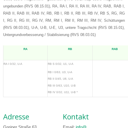
ungebunden (RVS 08.15.01), RA, RA I, RA II, RA III, RA IV, RAB, RAB I,
RAB II, RAB III, RAB IV, RB, RB I, RB II, RB III, RB IV, RB S, RG, RG
I, RG II, RG III, RG IV, RM, RM I, RM II, RM III, RM IV, Schüttungen
(RVS 08.03.01), U-A, U-B, U-E, U3, untere Tragschicht (RVS 08.15.01),
Untergrundverbesserung / Stabilisierung (RVS 08.03.01)
RA
RB
RAB
RA I 0/32, U-A
RB S 0/32, U1, U-A
RB I 0/63, U3, U-A
RB II 0/45, U6, U-A
RB III 0/63, U10, U-B
RB IV 0/32, U11, U-B *
Adresse
Kontakt
Greiner Straße 63
Email:
info@