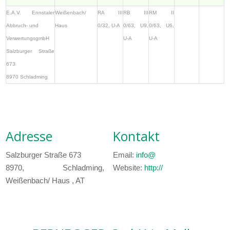
E.A.V. Ennstaler
Weißenbach/
RA III
RB III
RM II
Abbruch- und
Haus
0/32, U-A
0/63, U9,
0/63, U6,
VerwertungsgmbH
U-A
U-A
Salzburger Straße
673
8970 Schladming
Adresse
Kontakt
Salzburger Straße 673
Email:
info@
8970, Schladming,
Website:
http://
Weißenbach/ Haus , AT