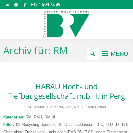
+43 1 504 72 89
Archiv für: RM
MENU
HABAU Hoch- und
Tiefbaugesellschaft m.b.H.
in Perg
/
24. Januar 2020
in
RM
,
RM I
,
RM III
von
Gruber
Kategorien:
RM, RM I, RM III
Filter:
01 Recycling-Baustoff, 10 Qualitätsklassen, B-C, B-D, D, H-B,
Ober, obere Tragschicht - gebunden (RVS 08.17.01), obere Tragschicht -