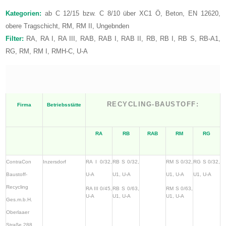
Kategorien:
ab C 12/15 bzw. C 8/10 über XC1 Ö, Beton, EN 12620,
obere Tragschicht, RM, RM II, Ungebnden
Filter:
RA, RA I, RA III, RAB, RAB I, RAB II, RB, RB I, RB S, RB-A1,
RG, RM, RM I, RMH-C, U-A
RECYCLING-BAUSTOFF:
Firma
Betriebsstätte
RA
RB
RAB
RM
RG
ContraCon
Inzersdorf
RA I 0/32,
RB S 0/32,
RM S 0/32,
RG S 0/32,
Baustoff-
U-A
U1, U-A
U1, U-A
U1, U-A
Recycling
RA III 0/45,
RB S 0/63,
RM S 0/63,
U-A
U1, U-A
U1, U-A
Ges.m.b.H.
Oberlaaer
Straße 288