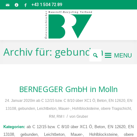
+43 1 504 72 89
Archiv für: gebunden
MENU
BERNEGGER GmbH
in Molln
24. Januar 2020
in
ab C 12/15 bzw. C 8/10 über XC1 Ö
,
Beton
,
EN 12620
,
EN
13108
,
gebunden
,
Leichtbeton
,
Mauer-, Hohlblocksteine
,
obere Tragschicht
,
/
RM
,
RM I
von
Gruber
Kategorien:
ab C 12/15 bzw. C 8/10 über XC1 Ö, Beton, EN 12620, EN
13108, gebunden, Leichtbeton, Mauer-, Hohlblocksteine, obere