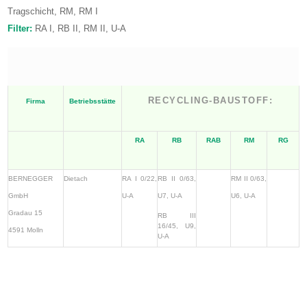
Tragschicht, RM, RM I
Filter:
RA I, RB II, RM II, U-A
RECYCLING-BAUSTOFF:
Firma
Betriebsstätte
RA
RB
RAB
RM
RG
BERNEGGER
Dietach
RA I 0/22,
RB II 0/63,
RM II 0/63,
GmbH
U-A
U7, U-A
U6, U-A
Gradau 15
RB III
16/45, U9,
4591 Molln
U-A