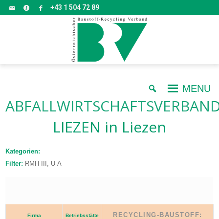
+43 1 504 72 89
MENU
ABFALLWIRTSCHAFTSVERBAN
LIEZEN
in Liezen
Kategorien:
Filter:
RMH III, U-A
RECYCLING-BAUSTOFF:
Firma
Betriebsstätte