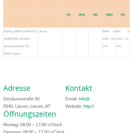
RZ
RHZ
RH
RMH
RS
ABFALLWIRTSCHAFTS-
Liezen
RMH III
RG S
VERBAND LIEZEN
0/63, U9,
0/32, U1,
Gesäusestraße 50
U-A
U-A
8940 Liezen
Adresse
Kontakt
Gesäusestraße 50
Email:
info@
8940, Liezen, Liezen, AT
Website:
http://
Öffnungszeiten
Montag: 08:00 – 17:00 o'Clock
Dienstag: 08:00 – 17:00 o'Clock