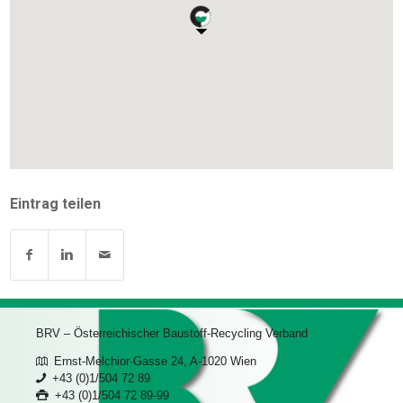
Eintrag teilen
BRV – Österreichischer Baustoff-Recycling Verband
Ernst-Melchior-Gasse 24, A-1020 Wien
+43 (0)1/504 72 89
+43 (0)1/504 72 89-99