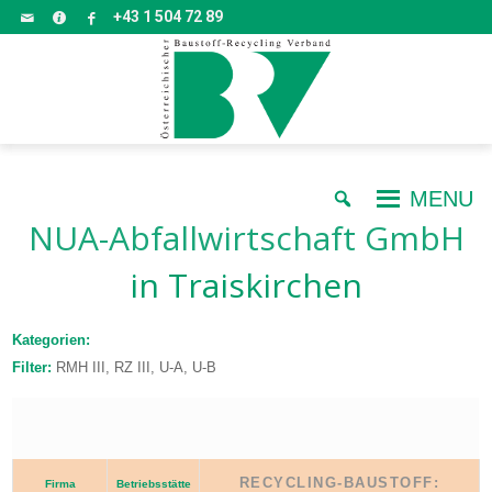
+43 1 504 72 89
MENU
NUA-Abfallwirtschaft GmbH
in Traiskirchen
Kategorien:
Filter:
RMH III, RZ III, U-A, U-B
RECYCLING-BAUSTOFF:
Firma
Betriebsstätte