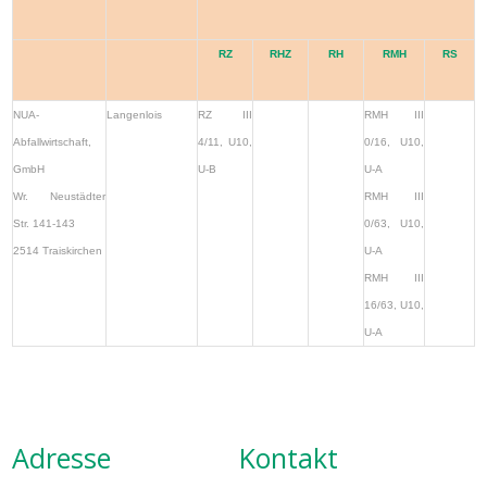
RZ
RHZ
RH
RMH
RS
NUA-
Langenlois
RZ III
RMH III
Abfallwirtschaft,
4/11, U10,
0/16, U10,
GmbH
U-B
U-A
Wr. Neustädter
RMH III
Str. 141-143
0/63, U10,
2514 Traiskirchen
U-A
RMH III
16/63, U10,
U-A
Adresse
Kontakt