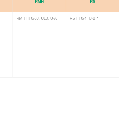
RMH
RS
RMH III 0/63, U10, U-A
RS III 0/4, U-B *