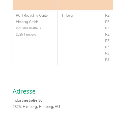
RCH Recycling Center
Himberg
RZ II
Himberg GmbH
RZ II
Industriestraße 36
RZ II
2325 Himberg
RZ II
RZ II
RZ II
RZ II
RZ II
Adresse
Industriestraße 36
2325, Himberg, Himberg, AU