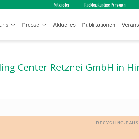
Mitglieder
Rückbaukundige Personen
uns
Presse
Aktuelles
Publikationen
Verans
ling Center Retznei GmbH
in H
RECYCLING-BAUS