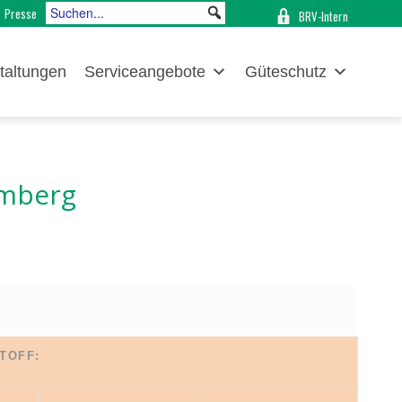
Presse
BRV-Intern
taltungen
Serviceangebote
Güteschutz
imberg
TOFF: