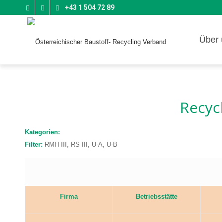
+43 1 504 72 89
Über 
Recyc
Kategorien:
Filter:
RMH III, RS III, U-A, U-B
Firma
Betriebsstätte