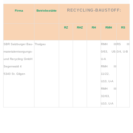
RECYCLING-BAUSTOFF:
Firma
Betriebsstätte
RZ
RHZ
RH
RMH
RS
SBR Salzburger Bau-
Thalgau
RMH III
RS III
materialentsorgungs-
0/63, U9,
0/4, U-B
und Recycling GmbH
U-A
Segenwald 4
RMH III
5340 St. Gilgen
11/22,
U10, U-A
RMH III
32/63,
U10, U-A