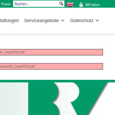
Presse
BRV-Intern
taltungen
Serviceangebote
Güteschutz
fe_Sept2018.pdf".
Baustoffe_Sept2018.pdf".