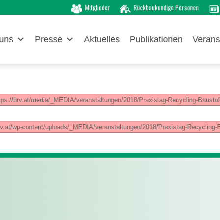
Mitglieder
Rückbaukundige Personen
uns
Presse
Aktuelles
Publikationen
Verans
tps://brv.at/media/_MEDIA/veranstaltungen/2018/Praxistag-Recycling-Baustof
rv.at/wp-content/uploads/_MEDIA/veranstaltungen/2018/Praxistag-Recycling-