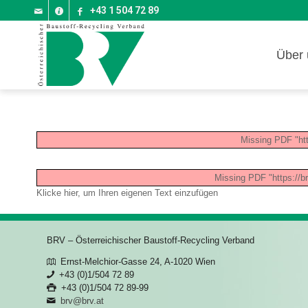
+43 1 504 72 89
Über 
Missing PDF "ht
Missing PDF "https://b
Klicke hier, um Ihren eigenen Text einzufügen
BRV – Österreichischer Baustoff-Recycling Verband
Ernst-Melchior-Gasse 24, A-1020 Wien
+43 (0)1/504 72 89
+43 (0)1/504 72 89-99
brv@brv.at