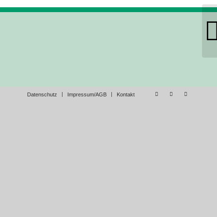
te
Datenschutz
Impressum/AGB
Kontakt