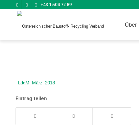
+43 1 504 72 89
Über 
_LdgM_März_2018
Eintrag teilen