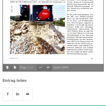
Page
1
/
2
Zoom
100%
Eintrag teilen