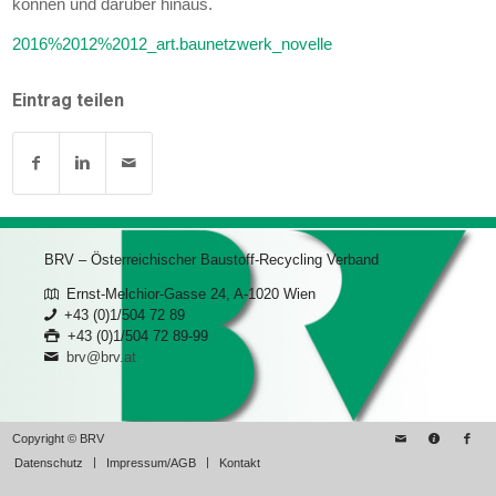
können und darüber hinaus.
2016%2012%2012_art.baunetzwerk_novelle
Eintrag teilen
BRV – Österreichischer Baustoff-Recycling Verband
Ernst-Melchior-Gasse 24, A-1020 Wien
+43 (0)1/504 72 89
+43 (0)1/504 72 89-99
brv@brv.at
Copyright © BRV
Datenschutz
Impressum/AGB
Kontakt