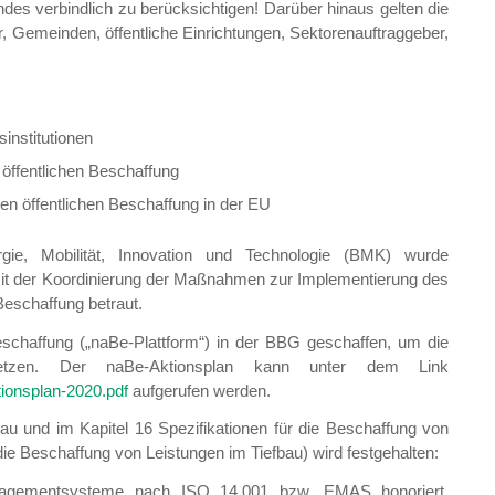
ndes verbindlich zu berücksichtigen! Darüber hinaus gelten die
er, Gemeinden, öffentliche Einrichtungen, Sektorenauftraggeber,
institutionen
 öffentlichen Beschaffung
gen öffentlichen Beschaffung in der EU
gie, Mobilität, Innovation und Technologie (BMK) wurde
mit der Koordinierung der Maßnahmen zur Implementierung des
Beschaffung betraut.
Beschaffung („naBe-Plattform“) in der BBG geschaffen, um die
etzen. Der naBe-Aktionsplan kann unter dem Link
ionsplan-2020.pdf
aufgerufen werden.
bau und im Kapitel 16 Spezifikationen für die Beschaffung von
 die Beschaffung von Leistungen im Tiefbau) wird festgehalten:
anagementsysteme nach ISO 14.001 bzw. EMAS honoriert.