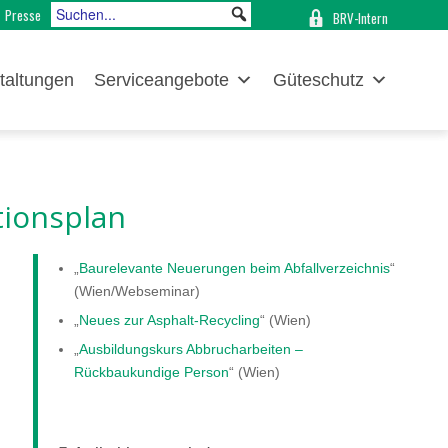
Presse
BRV-Intern
taltungen
Serviceangebote
Güteschutz
tionsplan
„
Baurelevante Neuerungen beim Abfallverzeichnis
“
(Wien/Webseminar)
„
Neues zur Asphalt-Recycling
“ (Wien)
„
Ausbildungskurs Abbrucharbeiten –
Rückbaukundige Person
“ (Wien)