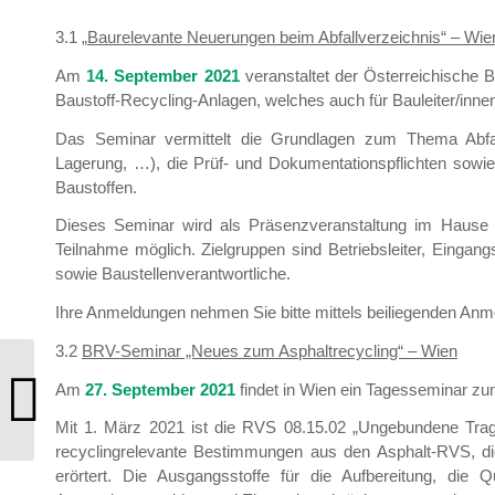
3.1 „
Baurelevante Neuerungen beim Abfallverzeichnis“ – Wi
Am
14. September 2021
veranstaltet der Österreichische B
Baustoff-Recycling-Anlagen, welches auch für Bauleiter/inne
Das Seminar vermittelt die Grundlagen zum Thema Abfal
Lagerung, …), die Prüf- und Dokumentationspflichten sowi
Baustoffen.
Dieses Seminar wird als Präsenzveranstaltung im Hause 
Teilnahme möglich. Zielgruppen sind Betriebsleiter, Eingan
sowie Baustellenverantwortliche.
Ihre Anmeldungen nehmen Sie bitte mittels beiliegenden Anme
3.2
BRV-Seminar „Neues zum Asphaltrecycling“ – Wien
Mitgliederinformation 7/2021 –
Am
27. September 2021
findet in Wien ein Tagesseminar zu
Ordentliche Mitgliederversammlung
2021
Mit 1. März 2021 ist die RVS 08.15.02 „Ungebundene Trags
recyclingrelevante Bestimmungen aus den Asphalt-RVS, die
erörtert. Die Ausgangsstoffe für die Aufbereitung, die Q