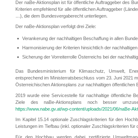
Der naBe-Aktionsplan ist für öffentliche Auftraggeber des Bu
Kriterien empfehlend für alle öffentlichen Auftraggeber (Länd
…), die dem Bundesvergaberecht unterliegen.
Der naBe-Aktionsplan verfolgt drei Ziele:
Verankerung der nachhaltigen Beschaffung in allen Bundes
Harmonisierung der Kriterien hinsichtlich der nachhaltigen
Sicherung der Vorreiterrolle Österreichs bei der nachhalti
Das Bundesministerium für Klimaschutz, Umwelt, Ener
entsprechend im Ministerratsbeschluss vom 23. Juni 2021 
Österreichischen Aktionsplans zur nachhaltigen öffentlichen 
2019 wurde eine Servicestelle für nachhaltige öffentliche 
Ziele des naBe-Aktionsplans noch besser umzus
https://www.nabe.gv.at/wp-content/uploads/2021/06/naBe-Akt
Im Kapitel 15.14 optionale Zuschlagskriterien für den Hoch
Leistungen im Tiefbau (inkl. optionaler Zuschlagskriterien für
Für den Hochbau werden dabei zertifizierte Umweltm