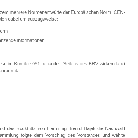
 kurzem mehrere Normenentwürfe der Europäischen Norm: CEN-
 sich dabei um auszugsweise:
norm
änzende Informationen
iese im Komitee 051 behandelt. Seitens des BRV wirken dabei
hrer mit.
nd des Rücktritts von Herrn Ing. Bernd Hajek die Nachwahl
ersammlung folgte dem Vorschlag des Vorstandes und wählte