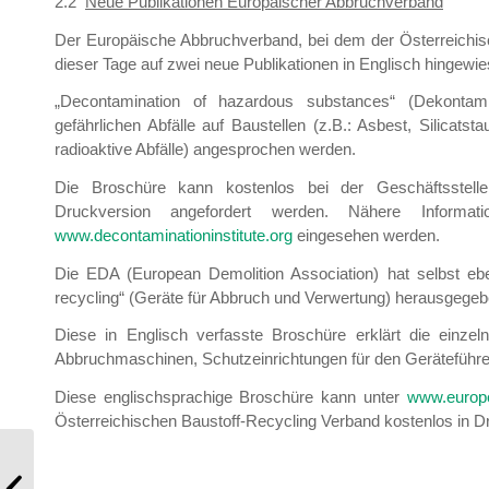
2.2
Neue Publikationen Europäischer Abbruchverband
Der Europäische Abbruchverband, bei dem der Österreichisch
dieser Tage auf zwei neue Publikationen in Englisch hingewie
„Decontamination of hazardous substances“ (Dekontami
gefährlichen Abfälle auf Baustellen (z.B.: Asbest, Silicat
radioaktive Abfälle) angesprochen werden.
Die Broschüre kann kostenlos bei der Geschäftsstelle
Druckversion angefordert werden. Nähere Informa
www.decontaminationinstitute.org
eingesehen werden.
Die EDA (European Demolition Association) hat selbst eben
recycling“ (Geräte für Abbruch und Verwertung) herausgegeb
Diese in Englisch verfasste Broschüre erklärt die einzel
Abbruchmaschinen, Schutzeinrichtungen für den Geräteführ
Diese englischsprachige Broschüre kann unter
www.europe
Österreichischen Baustoff-Recycling Verband kostenlos in D
Mitgliederinformation 6/2021 –
Entwurf AWG-Novelle 2021 –