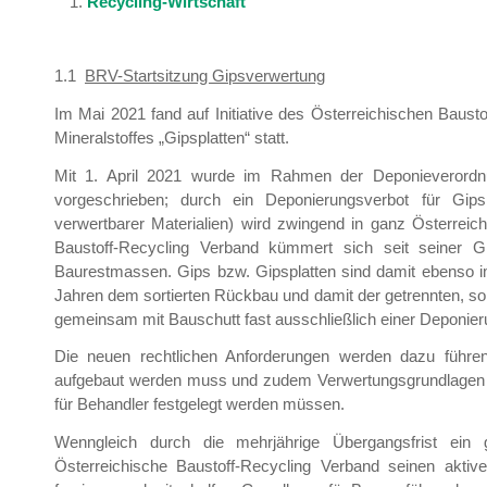
Recycling-Wirtschaft
1.1
BRV-Startsitzung Gipsverwertung
Im Mai 2021 fand auf Initiative des Österreichischen Baust
Mineralstoffes „Gipsplatten“ statt.
Mit 1. April 2021 wurde im Rahmen der Deponieverord
vorgeschrieben; durch ein Deponierungsverbot für Gips
verwertbarer Materialien) wird zwingend in ganz Österreic
Baustoff-Recycling Verband kümmert sich seit seiner 
Baurestmassen. Gips bzw. Gipsplatten sind damit ebenso i
Jahren dem sortierten Rückbau und damit der getrennten, s
gemeinsam mit Bauschutt fast ausschließlich einer Deponier
Die neuen rechtlichen Anforderungen werden dazu führe
aufgebaut werden muss und zudem Verwertungsgrundlagen (
für Behandler festgelegt werden müssen.
Wenngleich durch die mehrjährige Übergangsfrist ein
Österreichische Baustoff-Recycling Verband seinen aktiv