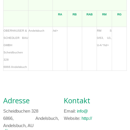
RA
RB
RAB
RM
RG
OBERHAUSER &
Andelsbuch
/td>
RM S
SCHEDLER BAU
0/63, U1,
GMBH
U-A */td>
Scheidbuchen
328
6866 Andelsbuch
Adresse
Kontakt
Scheidbuchen 328
Email:
info@
6866, Andelsbuch,
Website:
http://
Andelsbuch, AU