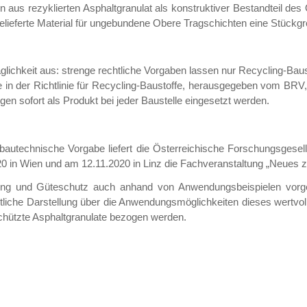
 aus rezyklierten Asphaltgranulat als konstruktiver Bestandteil des
lieferte Material für ungebundene Obere Tragschichten eine Stückgr
lichkeit aus: strenge rechtliche Vorgaben lassen nur Recycling-Baus
se in der Richtlinie für Recycling-Baustoffe, herausgegeben vom BRV
n sofort als Produkt bei jeder Baustelle eingesetzt werden.
 bautechnische Vorgabe liefert die Österreichische Forschungsgesel
20 in Wien und am 12.11.2020 in Linz die Fachveranstaltung „Neues 
ärung und Güteschutz auch anhand von Anwendungsbeispielen vorge
htliche Darstellung über die Anwendungsmöglichkeiten dieses wertvol
hützte Asphaltgranulate bezogen werden.