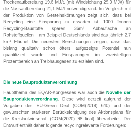
Trockenaufbereitung 19,6 MJ/t, (mit Windsichtung 29,3 MJ/t) für
die Nassaufbereitung 21,1 MJ/t notwendig sind. Im Vergleich mit
der Produktion von Gesteinskörnungen zeigt sich, dass bei
Recycling eine Einsparung zu erwarten ist. 1000 Tonnen
Recycling-Baustoffe sparen 36m² Abbaufläche an
Rohstoffquellen – am Beispiel Deutschlands sind das jährlich 2,7
km² Fläche! Die neuesten Berechnungen zeigen, dass das
bislang qualitativ schon öfters aufgezeigte Potential nun
quantifiziert wurde und Einsparungen im zweistelligen
Prozentbereich an Treibhausgasen zu erzielen sind.
Die neue Bauproduktenverordnung
Hauptthema des EQAR-Kongresses war auch die
Novelle der
Bauproduktenverordnung
. Diese wird derzeit aufgrund der
Vorgaben des EU-Green Deal (COM(2019) 640) und der
gewünschten stärkeren Berücksichtigung des Aktionsplans für
die Kreislaufwirtschaft (COM(2020) 98 final) überarbeitet. Der
Entwurf enthält daher folgende recyclingrelevante Forderungen: