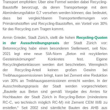
Transport empfohlen: Über eine Formel werden dabei Recycling-
Baustoffe bevorzugt, da deren Transportwege mit dem
Abminderungsfaktor 0,7 versehen werden können; das bedeutet,
dass bei vergleichbaren Transportentfernungen von
Primärrohstoffen und Recycling-Baustoffen, ein Vorteil von 30%
für das Recycling zum Tragen kommt.
Armin Grieder, Stadt Zürich, stellt die hohen
Recycling-Quoten
in der Ausschreibungspraxis
der Stadt Zürich vor:
Betonrecycling habe einen besonderen Stellenwert, seit Nov.
2021 legt eine neue SIA-Norm „Beton mit rezyklierten
Gesteinskörnungen“ Konkretes fest. Eigene
Recyclingbetonklassen werden dort beschrieben. Wenngleich
der Recycling-Anteil keinen großen Gewinn bei
Treibhausgasemissionen bringt, kann bei Zement eine Reduktion
von 30% an Treibhausgasemissionen erreicht werden. In der
Ausschreibungspraxis der Stadt werden vorgeschrieben:
„Bauteile aus Beton sind gemäß Vorgabe des Amtes für
Hochbauten der Stadt Zürich in Recycling-Beton (mindestens
RC-C, wo technisch möglich RC-M) mit Zement CEM III/B zu
erstellen.“ Seit 2002 sind sämtliche Bauten des AHB aus