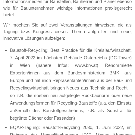
Informationsmedien für Baustellen, Bauherren und Planer ebenso
wie für Bauunternehmen wichtige Informationen praxisgerecht
bietet.
Wir möchten Sie auf zwei Veranstaltungen hinweisen, die als
Tagung bzw. Kongress dieses Thema aufgreifen und neue,
innovative Lösungen aufzeigen:
Baustoff-Recycling: Best Practice für die Kreislaufwirtschaft,
7. April 2022 im höchsten Gebäude Österreichs (DC-Tower)
in Wien (nähere Infos: www.brv.at) Renommierte
Experten/innen aus dem Bundesministerium BMK, aus
Europa und natürlich Repräsentanten/innen aus der Bau- und
Recyclingwirtschaft bringen Neues aus Technik und Recht –
so z.B. die soeben neu aufgelegte Rückbaunorm oder neue
Anwendungsformen für Recycling-Baustoffe (u.a. den Einsatz
außerhalb des Baustoffgeschehens, z.B. als Substrat für
begrünte Dächer oder Fassaden)
EQAR-Tagung: Baustoff-Recycling 2030, 1. Juni 2022, im
Rahmen der Umweltfachmesse IFAT, Messe München