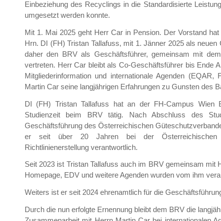
Einbeziehung des Recyclings in die Standardisierte Leistung
umgesetzt werden konnte.
Mit 1. Mai 2025 geht Herr Car in Pension. Der Vorstand hat 
Hrn. DI (FH) Tristan Tallafuss, mit 1. Jänner 2025 als neuen
daher den BRV als Geschäftsführer, gemeinsam mit dem V
vertreten. Herr Car bleibt als Co-Geschäftsführer bis Ende Ap
Mitgliederinformation und internationale Agenden (EQAR,
Martin Car seine langjährigen Erfahrungen zu Gunsten des B
DI (FH) Tristan Tallafuss hat an der FH-Campus Wien 
Studienzeit beim BRV tätig. Nach Abschluss des Stu
Geschäftsführung des Österreichischen Güteschutzverbandes 
er seit über 20 Jahren bei der Österreichischen F
Richtlinienerstellung verantwortlich.
Seit 2023 ist Tristan Tallafuss auch im BRV gemeinsam mit 
Homepage, EDV und weitere Agenden wurden vom ihm verant
Weiters ist er seit 2024 ehrenamtlich für die Geschäftsführun
Durch die nun erfolgte Ernennung bleibt dem BRV die langjähr
Zusammenarbeit mit Herrn Martin Car bei internationalen Ag