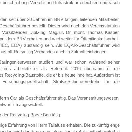
sbeschreibung Verkehr und Infrastruktur erleichtert und rasch
den seit über 20 Jahren im BRV tätigen, leitenden Mitarbeiter,
 Geschäftsführer bestellt. Dieser wird nach den Vereinsstatuten
orsitzenden Dipl.-Ing. Mag.iur. Dr. mont. Thomas Kasper,
ril dem BRV erhalten und wird weiter für Öffentlichkeitsarbeit,
 FIEC, EDA) zuständig sein. Als EQAR-Geschäftsführer wird
austoff-Recycling Verbandes auch in Zukunft einbringen.
Bauingenieurwesen studiert und war schon während seiner
diums arbeitete er als Referent. 2016 übernahm er die
Recycling-Baustoffe, die er bis heute inne hat. Außerdem ist
orschungsgesellschaft Straße-Schiene-Verkehr für die
Herrn Car als Geschäftsführer tätig. Das Veranstaltungswesen,
wortlich abgewickelt.
g der Recycling-Börse Bau tätig.
ige Erfahrung von Herrn Tallafuss erhalten. Die zukünftig enge
enden wird durch dessen internationale Bekanntheit weiterhin