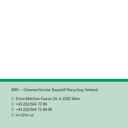
BRV – Österreichischer Baustoff-Recycling Verband
Ernst-Melchior-Gasse 24, A-1020 Wien
+43 (0)1/504 72 89
+43 (0)1/504 72 89-99
brv@brv.at