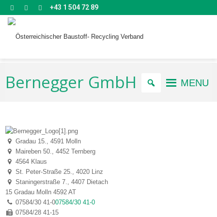
+43 1 504 72 89
Bernegger GmbH
MENU
Gradau 15., 4591 Molln
Maireben 50., 4452 Ternberg
4564 Klaus
St. Peter-Straße 25., 4020 Linz
Staningerstraße 7., 4407 Dietach
15 Gradau
Molln
4592
AT
07584/30 41-0
07584/30 41-0
07584/28 41-15