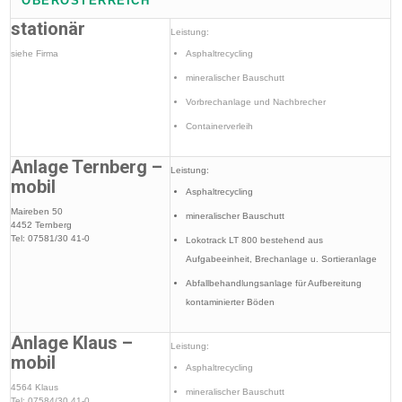
OBERÖSTERREICH
stationär
Leistung:
siehe Firma
Asphaltrecycling
mineralischer Bauschutt
Vorbrechanlage und Nachbrecher
Containerverleih
Anlage Ternberg –
Leistung:
mobil
Asphaltrecycling
Maireben 50
mineralischer Bauschutt
4452 Ternberg
Tel: 07581/30 41-0
Lokotrack LT 800 bestehend aus
Aufgabeeinheit, Brechanlage u. Sortieranlage
Abfallbehandlungsanlage für Aufbereitung
kontaminierter Böden
Anlage Klaus –
Leistung:
mobil
Asphaltrecycling
4564 Klaus
mineralischer Bauschutt
Tel: 07584/30 41-0