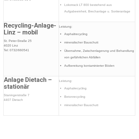
Lokotrack LT 800 bestehend aus
Aufgabeeinheit, Brechanlage u. Sortieranlage
Recycling-Anlage-
Leistung:
Linz – mobil
Asphaltrecycling
St. Peter-Straße 25
mineralischer Bauschutt
4020 Linz
Tel: 0732/660541
Übernahme, Zwischenlagerung und Behandlung
von gefährlichen Abfällen
Aufbereitung kontaminierter Böden
Anlage Dietach –
Leistung:
stationär
Asphalrecycling
Staningerstraße 7
Betonrecycling
4407 Dietach
mineralischer Bauschutt