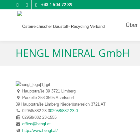
+43 1 504 72 89
Über 
HENGL MINERAL GmbH
Hauptstraße 39 3721 Limberg
Parzelle 258 3595 Atzelsdorf
39 Hauptstraße
Limberg
Niederösterreich
3721
AT
02958/882 23-0
02958/882 23-0
02958/882 23-1555
office@hengl.at
http://www.hengl.at/