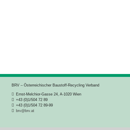
BRV – Österreichischer Baustoff-Recycling Verband
Ernst-Melchior-Gasse 24, A-1020 Wien
+43 (0)1/504 72 89
+43 (0)1/504 72 89-99
brv@brv.at