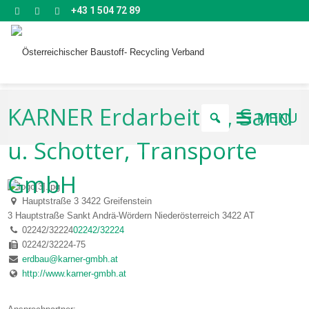
+43 1 504 72 89
KARNER Erdarbeiten, Sand
MENU
u. Schotter, Transporte
GmbH
Hauptstraße 3 3422 Greifenstein
3 Hauptstraße
Sankt Andrä-Wördern
Niederösterreich
3422
AT
02242/32224
02242/32224
02242/32224-75
erdbau@karner-gmbh.at
http://www.karner-gmbh.at