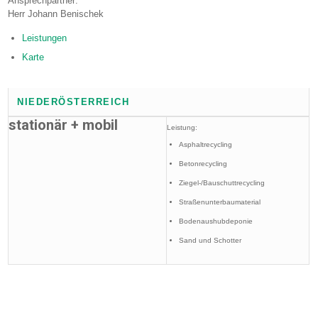
Ansprechpartner:
Herr Johann Benischek
Leistungen
Karte
NIEDERÖSTERREICH
stationär + mobil
Leistung:
Asphaltrecycling
Betonrecycling
Ziegel-/Bauschuttrecycling
Straßenunterbaumaterial
Bodenaushubdeponie
Sand und Schotter