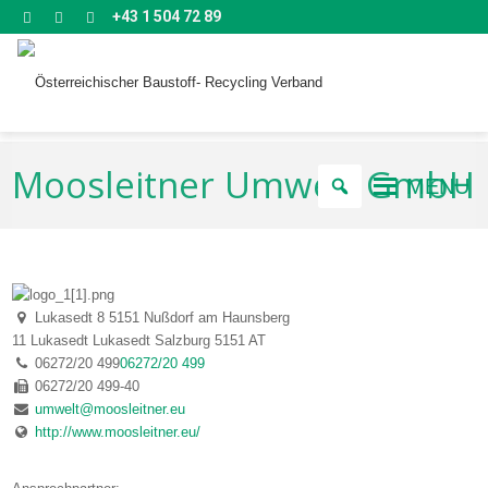
+43 1 504 72 89
Moosleitner Umwelt GmbH
MENU
Lukasedt 8 5151 Nußdorf am Haunsberg
11 Lukasedt
Lukasedt
Salzburg
5151
AT
06272/20 499
06272/20 499
06272/20 499-40
umwelt@moosleitner.eu
http://www.moosleitner.eu/