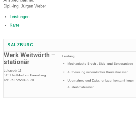
Ansprechpartner:
Dipl.-Ing. Jürgen Weber
Leistungen
Karte
SALZBURG
Werk Weitwörth –
Leistung:
stationär
Mechanische Brech-, Sieb- und Sortieranlage
Lukasedt 11
Aufbereiung mineralischer Baurestmassen
5151 Nußdorf am Haunsberg
Tel: 06272/20499-20
Übernahme und Zwischenlager kontaminierter
Aushubmaterialien