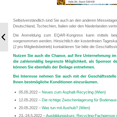
Selbstverständlich sind Sie auch an den anderen Messetag
Deutschland, Tschechien, Italien oder den Niederlanden vertr
Mitgliederinformation 7/2022 – BRV-
Die Anmeldung zum EQAR-Kongress kann mittels bei
Tagung 2022 – das Branchenevent
vorgenommen werden. Hinsichtlich der kostenfreien Tageskar
(2 pro Mitgliedsbetrieb) kontaktieren Sie bitte die Geschäfts
Nutzen Sie auch die Chance, auf Ihre Unternehmung i
die zahlenmäßig begrenzte Möglichkeit, als Sponsor d
können Sie ebenfalls der Beilage entnehmen.
Bei Interesse nehmen Sie auch mit der Geschäftsstell
Ihnen bestmögliche Konditionen einzuräumen.
05.05.2022 –
Neues zum Asphalt-Recycling (Wien)
12.05.2022 –
Die richtige Zwischenlagerung für Bodena
20.05.2022 –
Was tun mit Aushub? (Wien)
23.-24.5.2022 –
Ausbildungskurs: Recycling-Fachperson 