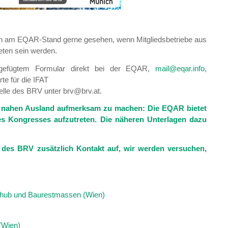
en am EQAR-Stand gerne gesehen, wenn Mitgliedsbetriebe aus
eten sein werden.
gefügtem Formular direkt bei der EQAR,
mail@eqar.info
,
te für die IFAT
stelle des BRV unter brv@brv.at.
m nahen Ausland aufmerksam zu machen: Die EQAR bietet
es Kongresses aufzutreten. Die näheren Unterlagen dazu
e des BRV zusätzlich Kontakt auf, wir werden versuchen,
ushub und Baurestmassen (Wien)
(Wien)