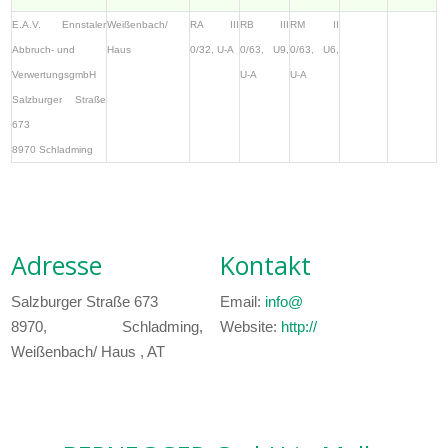
E.A.V. Ennstaler
Weißenbach/
RA III
RB III
RM II
Abbruch- und
Haus
0/32, U-A
0/63, U9,
0/63, U6,
VerwertungsgmbH
U-A
U-A
Salzburger Straße
673
8970 Schladming
Adresse
Kontakt
Salzburger Straße 673
Email:
info@
8970, Schladming,
Website:
http://
Weißenbach/ Haus , AT