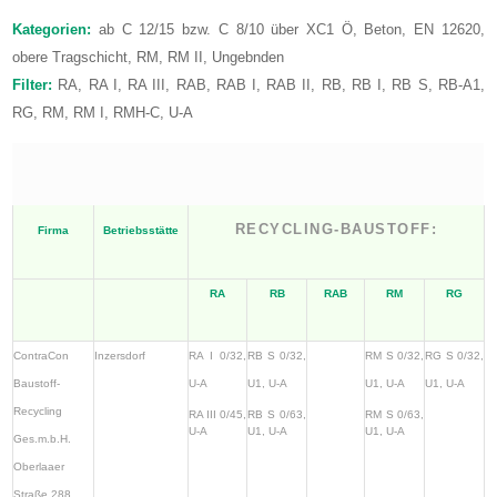
Kategorien:
ab C 12/15 bzw. C 8/10 über XC1 Ö, Beton, EN 12620,
obere Tragschicht, RM, RM II, Ungebnden
Filter:
RA, RA I, RA III, RAB, RAB I, RAB II, RB, RB I, RB S, RB-A1,
RG, RM, RM I, RMH-C, U-A
RECYCLING-BAUSTOFF:
Firma
Betriebsstätte
RA
RB
RAB
RM
RG
ContraCon
Inzersdorf
RA I 0/32,
RB S 0/32,
RM S 0/32,
RG S 0/32,
Baustoff-
U-A
U1, U-A
U1, U-A
U1, U-A
Recycling
RA III 0/45,
RB S 0/63,
RM S 0/63,
U-A
U1, U-A
U1, U-A
Ges.m.b.H.
Oberlaaer
Straße 288