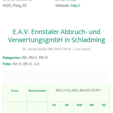
4320, Perg, AT
Website:
http://
E.A.V. Ennstaler Abbruch- und
VerwertungsgmbH
in Schladming
/
24. Januar 2020
in
RM
,
RM II
,
RM III
von
Gruber
Kategorien:
RM, RM II, RM III
Filter:
RA III, RB III, U-A
RECYCLING-BAUSTOFF:
Firma
Betriebsstätte
RA
RB
RAB
RM
RG