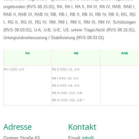
ungebunden (RVS 08.15.01), RA, RA I, RA II, RA III, RA IV, RAB, RAB I,
RAB II, RAB III, RAB IV, RB, RB I, RB II, RB III, RB IV, RB S, RG, RG
I, RG II, RG III, RG IV, RM, RM I, RM II, RM III, RM IV, Schüttungen
(RVS 08.03.01), U-A, U-B, U-E, U3, untere Tragschicht (RVS 08.15.01),
Untergrundverbesserung / Stabilisierung (RVS 08.03.01)
RA
RB
RAB
RA I 0/32, U-A
RB S 0/32, U1, U-A
RB I 0/63, U3, U-A
RB II 0/45, U6, U-A
RB III 0/63, U10, U-B
RB IV 0/32, U11, U-B *
Adresse
Kontakt
Greiner Straße 63
Email:
info@