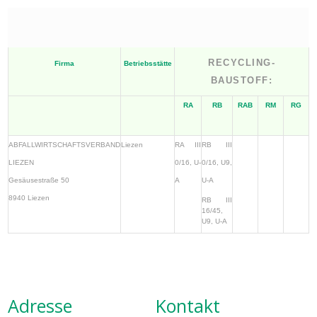
RECYCLING-
Firma
Betriebsstätte
BAUSTOFF:
RA
RB
RAB
RM
RG
ABFALLWIRTSCHAFTSVERBAND
Liezen
RA III
RB III
LIEZEN
0/16, U-
0/16, U9,
Gesäusestraße 50
A
U-A
8940 Liezen
RB III
16/45,
U9, U-A
Adresse
Kontakt