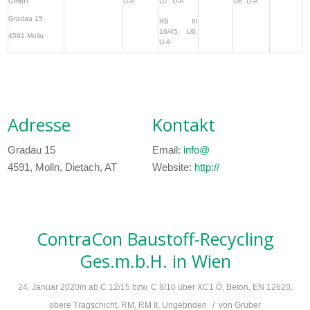
GmbH
U-A
U7, U-A
U6, U-A
Gradau 15
RB III
16/45, U9,
4591 Molln
U-A
Adresse
Kontakt
Gradau 15
Email:
info@
4591, Molln, Dietach, AT
Website:
http://
ContraCon Baustoff-Recycling
Ges.m.b.H.
in Wien
24. Januar 2020
in
ab C 12/15 bzw. C 8/10 über XC1 Ö
,
Beton
,
EN 12620
,
/
obere Tragschicht
,
RM
,
RM II
,
Ungebnden
von
Gruber