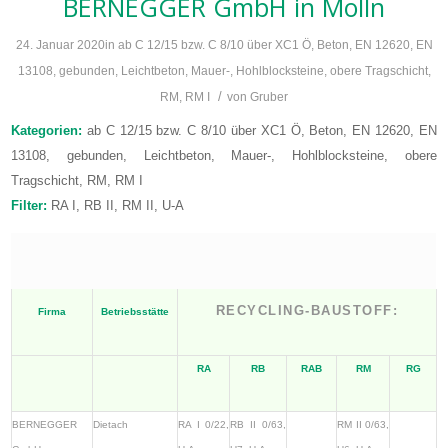
BERNEGGER GmbH
in Molln
24. Januar 2020
in
ab C 12/15 bzw. C 8/10 über XC1 Ö
,
Beton
,
EN 12620
,
EN
13108
,
gebunden
,
Leichtbeton
,
Mauer-, Hohlblocksteine
,
obere Tragschicht
,
/
RM
,
RM I
von
Gruber
Kategorien:
ab C 12/15 bzw. C 8/10 über XC1 Ö, Beton, EN 12620, EN
13108, gebunden, Leichtbeton, Mauer-, Hohlblocksteine, obere
Tragschicht, RM, RM I
Filter:
RA I, RB II, RM II, U-A
RECYCLING-BAUSTOFF:
Firma
Betriebsstätte
RA
RB
RAB
RM
RG
BERNEGGER
Dietach
RA I 0/22,
RB II 0/63,
RM II 0/63,