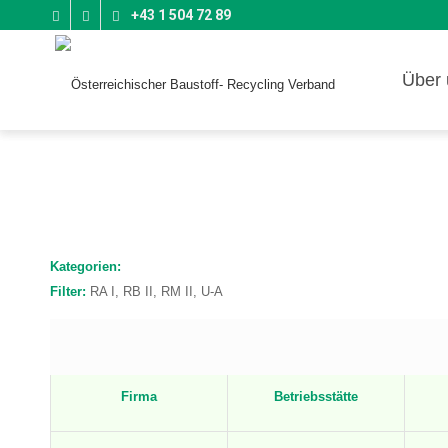
+43 1 504 72 89
Über 
Kategorien:
Filter:
RA I, RB II, RM II, U-A
Firma
Betriebsstätte