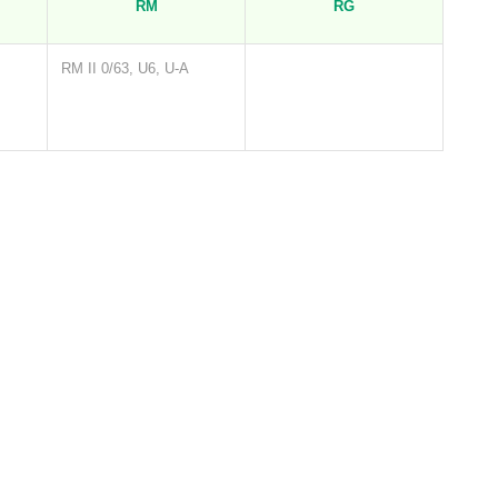
RM
RG
RM II 0/63, U6, U-A