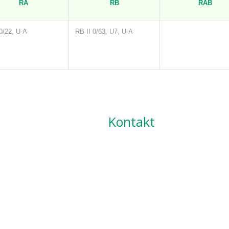
RA
RB
RAB
0/22, U-A
RB II 0/63, U7, U-A
Kontakt