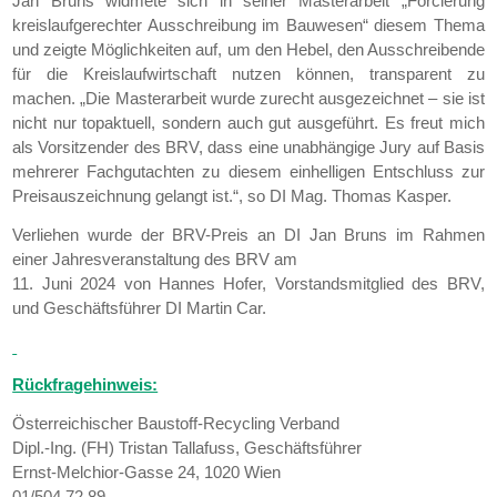
Jan Bruns widmete sich in seiner Masterarbeit „Forcierung
kreislaufgerechter Ausschreibung im Bauwesen“ diesem Thema
und zeigte Möglichkeiten auf, um den Hebel, den Ausschreibende
für die Kreislaufwirtschaft nutzen können, transparent zu
machen. „Die Masterarbeit wurde zurecht ausgezeichnet – sie ist
nicht nur topaktuell, sondern auch gut ausgeführt. Es freut mich
als Vorsitzender des BRV, dass eine unabhängige Jury auf Basis
mehrerer Fachgutachten zu diesem einhelligen Entschluss zur
Preisauszeichnung gelangt ist.“, so DI Mag. Thomas Kasper.
Verliehen wurde der BRV-Preis an DI Jan Bruns im Rahmen
einer Jahresveranstaltung des BRV am
11. Juni 2024 von Hannes Hofer, Vorstandsmitglied des BRV,
und Geschäftsführer DI Martin Car.
Rückfragehinweis:
Österreichischer Baustoff-Recycling Verband
Dipl.-Ing. (FH) Tristan Tallafuss, Geschäftsführer
Ernst-Melchior-Gasse 24, 1020 Wien
01/504 72 89