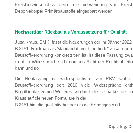
Kreislaufwirtschaftsstrategie die Verwendung von Kre
Deponiekörper Primärbaustoffe eingespart werden.
Hochwertiger Rückbau als Voraussetzung für Qualität
Jutta Kraus, BMK, fasst die Neuerungen der im Jänner 20
B 3151 „Rückbau als Standardabbruchmethode“ zusammen: Da
Baustoffverordnung konkret zitiert ist, ist diese Fassung zw
nicht im Widerspruch steht und aus Sicht der Rechtsabte
kann und soll.
Die Neufassung ist widerspruchsfrei zur RBV, währe
Baustoffverordnung seit 2016 viele Widersprüche ent
Begrifflichkeiten und Weiteres, wodurch die Lesbarkeit der 
Kraus auf die neuen Formulare in der
B 3151 hin, die qualitativ besser als die bisherigen sind.
Dipl.-Ing. D