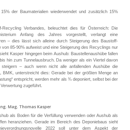
 15% der Baumaterialien wiederwendet und zusätzlich 15%
-Recycling Verbandes, beleuchtet dies für Österreich: Die
inisterium Anfang des Jahres vorgestellt, verlangt eine
– dies lässt sich alleine durch Steigerung des Baustoff-
te von 85-90% aufweist und eine Steigerung des Recyclings nur
 sieht Kasper hingegen beim Aushub: Baustellenaushübe fallen
 bis hin zum Tunnelausbruch. Da weniger als ein Viertel davon
k steigern – auch wenn nicht alle anfallenden Aushübe die
e, BMK, unterstreicht dies: Gerade bei der größten Menge an
tung“ entspricht, werden mehr als ¾ deponiert, selbst bei der
 Verwertung zugeführt.
-Ing. Mag. Thomas Kasper
ushub als Boden für die Verfüllung verwenden oder Aushub als
offen heranziehen. Gerade im Bereich des Deponiebaus sieht
nieverordnungsnovelle 2022 soll unter dem Aspekt der