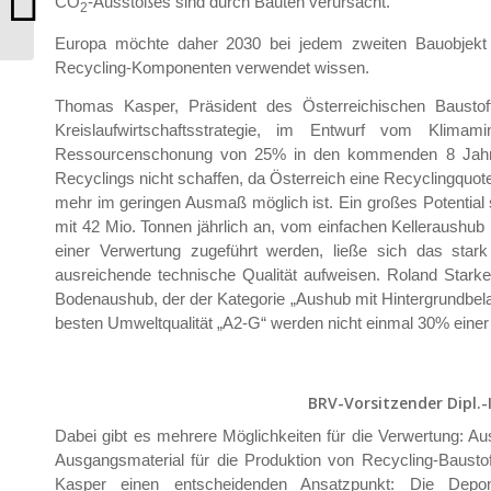
CO
-Ausstoßes sind durch Bauten verursacht.
2
Europa möchte daher 2030 bei jedem zweiten Bauobjekt
Recycling-Komponenten verwendet wissen.
Thomas Kasper, Präsident des Österreichischen Baustoff
Kreislaufwirtschaftsstrategie, im Entwurf vom Klimam
Ressourcenschonung von 25% in den kommenden 8 Jahren 
Recyclings nicht schaffen, da Österreich eine Recyclingquo
mehr im geringen Ausmaß möglich ist. Ein großes Potential
mit 42 Mio. Tonnen jährlich an, vom einfachen Kelleraushub
einer Verwertung zugeführt werden, ließe sich das star
ausreichende technische Qualität aufweisen. Roland Stark
Bodenaushub, der der Kategorie „Aushub mit Hintergrundbelas
besten Umweltqualität „A2-G“ werden nicht einmal 30% einer
BRV-Vorsitzender Dipl.
Dabei gibt es mehrere Möglichkeiten für die Verwertung: A
Ausgangsmaterial für die Produktion von Recycling-Baust
Kasper einen entscheidenden Ansatzpunkt: Die Depo