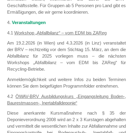
Geschäftsstelle. Für Gruppen ab 5 Personen pro Land gibt es
Ermäßigungen, die wir gerne koordinieren.
4.
Veranstaltungen
4.1
Workshop „Abfallbilanz“ – vom EDM bis ZAReg
Am 19.2.2026 (in Wien) und 4.3.2026 (in Linz) veranstaltet
der BRV – rechtzeitig vor dem Stichtag 15. März, an dem die
Abfallbilanz für 2025 vorliegen muss – die nächsten
Workshops „Abfallbilanz – vom EDM bis ZAReg“ für
Recycling-Betriebe.
Anmeldemöglichkeit und weitere Infos zu beiden Terminen
können Sie dem beigefügten Programmfolder entnehmen.
4.2
ÖWAV-BRV Ausbildungskurs „Eingangsleitung Boden-,
Baurestmassen-, Inertabfalldeponie“
Diese anerkannte Kursmaßnahme nach § 35 der
Deponieverordnung 2008 wird an 2 x 3 Kurstagen abgehalten
und vermittelt die wesentlichen Inhalte zur Abfallannahme und
Eingangskontrolle bei Bodenaushub-, Inertabfall- und